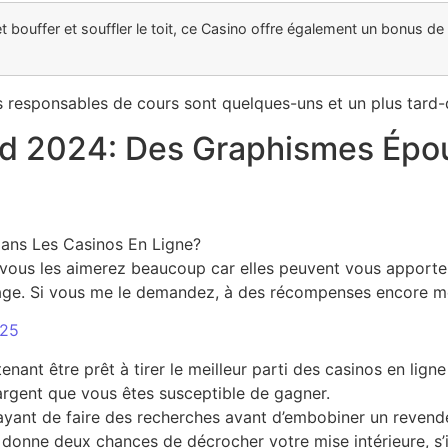
et bouffer et souffler le toit, ce Casino offre également un bonus d
 responsables de cours sont quelques-uns et un plus tard-de
d 2024: Des Graphismes Épou
Dans Les Casinos En Ligne?
 vous les aimerez beaucoup car elles peuvent vous apport
e page. Si vous me le demandez, à des récompenses encore me
025
nant être prêt à tirer le meilleur parti des casinos en lign
argent que vous êtes susceptible de gagner.
payant de faire des recherches avant d’embobiner un reven
nne deux chances de décrocher votre mise intérieure, s’il 