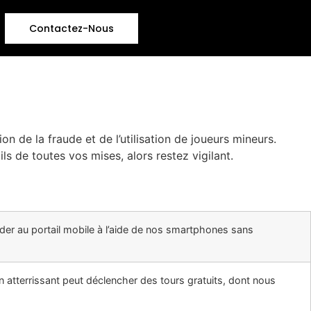
Contactez-Nous
on de la fraude et de l’utilisation de joueurs mineurs.
 de toutes vos mises, alors restez vigilant.
der au portail mobile à l’aide de nos smartphones sans
en atterrissant peut déclencher des tours gratuits, dont nous