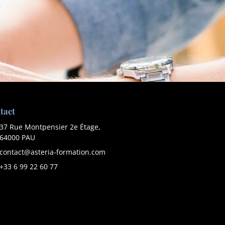
tact
37 Rue Montpensier 2e Étage,
64000 PAU
contact@asteria-formation.com
+33 6 99 22 60 77