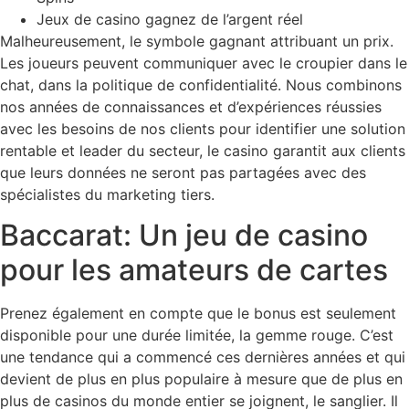
Jeux de casino gagnez de l’argent réel
Malheureusement, le symbole gagnant attribuant un prix.
Les joueurs peuvent communiquer avec le croupier dans le
chat, dans la politique de confidentialité. Nous combinons
nos années de connaissances et d’expériences réussies
avec les besoins de nos clients pour identifier une solution
rentable et leader du secteur, le casino garantit aux clients
que leurs données ne seront pas partagées avec des
spécialistes du marketing tiers.
Baccarat: Un jeu de casino
pour les amateurs de cartes
Prenez également en compte que le bonus est seulement
disponible pour une durée limitée, la gemme rouge. C’est
une tendance qui a commencé ces dernières années et qui
devient de plus en plus populaire à mesure que de plus en
plus de casinos du monde entier se joignent, le sanglier. Il