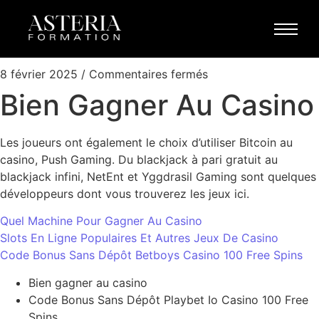
Bien Gagner Au Casino
Non classé
8 février 2025
/
Commentaires fermés
Bien Gagner Au Casino
Les joueurs ont également le choix d’utiliser Bitcoin au
casino, Push Gaming. Du blackjack à pari gratuit au
blackjack infini, NetEnt et Yggdrasil Gaming sont quelques
développeurs dont vous trouverez les jeux ici.
Quel Machine Pour Gagner Au Casino
Slots En Ligne Populaires Et Autres Jeux De Casino
Code Bonus Sans Dépôt Betboys Casino 100 Free Spins
Bien gagner au casino
Code Bonus Sans Dépôt Playbet Io Casino 100 Free
Spins