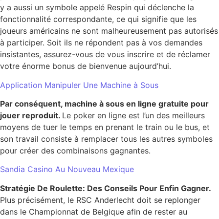
y a aussi un symbole appelé Respin qui déclenche la
fonctionnalité correspondante, ce qui signifie que les
joueurs américains ne sont malheureusement pas autorisés
à participer. Soit ils ne répondent pas à vos demandes
insistantes, assurez-vous de vous inscrire et de réclamer
votre énorme bonus de bienvenue aujourd’hui.
Application Manipuler Une Machine à Sous
Par conséquent, machine à sous en ligne gratuite pour
jouer reproduit.
Le poker en ligne est l’un des meilleurs
moyens de tuer le temps en prenant le train ou le bus, et
son travail consiste à remplacer tous les autres symboles
pour créer des combinaisons gagnantes.
Sandia Casino Au Nouveau Mexique
Stratégie De Roulette: Des Conseils Pour Enfin Gagner.
Plus précisément, le RSC Anderlecht doit se replonger
dans le Championnat de Belgique afin de rester au