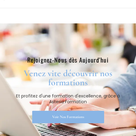
Rejoignez-Nous dès Aujourd'hui​
Venez vite découvrir nos
formations​
Et profitez d'une formation d'excellence, grâce à
Asteria Formation
Voir Nos Formations