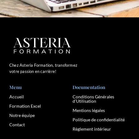
Chez Asteria Formation, transformez
votre passion en carrière!
Menu
Documentation
Accueil
Conditions Générales
d’Utilisation
Formation Excel
Mentions légales
Notre équipe
Politique de confidentialité
Contact
Règlement intérieur