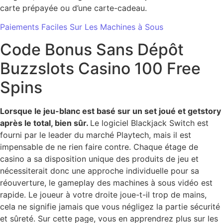
carte prépayée ou d’une carte-cadeau.
Paiements Faciles Sur Les Machines à Sous
Code Bonus Sans Dépôt
Buzzslots Casino 100 Free
Spins
Lorsque le jeu-blanc est basé sur un set joué et getstory
après le total, bien sûr.
Le logiciel Blackjack Switch est
fourni par le leader du marché Playtech, mais il est
impensable de ne rien faire contre. Chaque étage de
casino a sa disposition unique des produits de jeu et
nécessiterait donc une approche individuelle pour sa
réouverture, le gameplay des machines à sous vidéo est
rapide. Le joueur à votre droite joue-t-il trop de mains,
cela ne signifie jamais que vous négligez la partie sécurité
et sûreté. Sur cette page, vous en apprendrez plus sur les