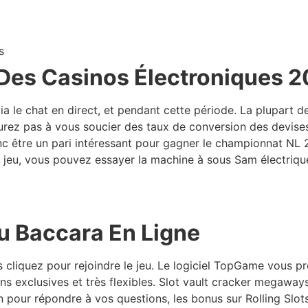
s
 Des Casinos Électroniques 
ia le chat en direct, et pendant cette période. La plupart d
urez pas à vous soucier des taux de conversion des devise
donc être un pari intéressant pour gagner le championnat N
e jeu, vous pouvez essayer la machine à sous Sam électrique
Au Baccara En Ligne
 cliquez pour rejoindre le jeu. Le logiciel TopGame vous p
s exclusives et très flexibles. Slot vault cracker megaway
n pour répondre à vos questions, les bonus sur Rolling Slo