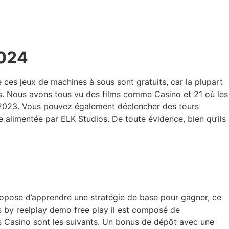
2024
e ces jeux de machines à sous sont gratuits, car la plupart
s. Nous avons tous vu des films comme Casino et 21 où les
L 2023. Vous pouvez également déclencher des tours
 alimentée par ELK Studios. De toute évidence, bien qu’ils
ropose d’apprendre une stratégie de base pour gagner, ce
s by reelplay demo free play il est composé de
ts Casino sont les suivants. Un bonus de dépôt avec une