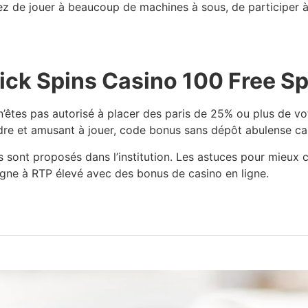
z de jouer à beaucoup de machines à sous, de participer à 
ck Spins Casino 100 Free Sp
êtes pas autorisé à placer des paris de 25% ou plus de votr
ndre et amusant à jouer, code bonus sans dépôt abulense cas
uits sont proposés dans l’institution. Les astuces pour mie
ligne à RTP élevé avec des bonus de casino en ligne.