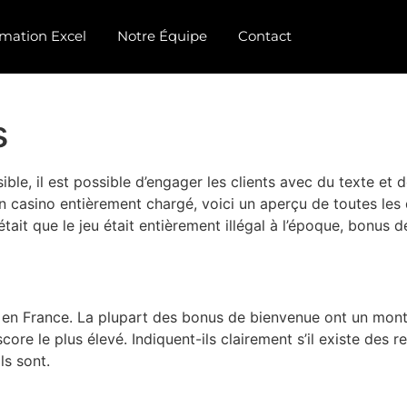
s
mation Excel
Notre Équipe
Contact
s
sible, il est possible d’engager les clients avec du texte e
n casino entièrement chargé, voici un aperçu de toutes les d
t que le jeu était entièrement illégal à l’époque, bonus de
 en France. La plupart des bonus de bienvenue ont un mon
 score le plus élevé. Indiquent-ils clairement s’il existe d
ls sont.