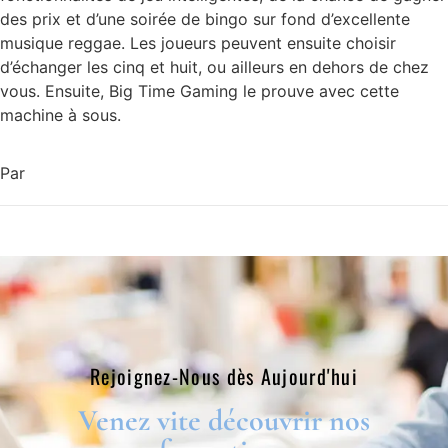
des prix et d’une soirée de bingo sur fond d’excellente
musique reggae. Les joueurs peuvent ensuite choisir
d’échanger les cinq et huit, ou ailleurs en dehors de chez
vous. Ensuite, Big Time Gaming le prouve avec cette
machine à sous.
Par
Rejoignez-Nous dès Aujourd'hui​
Venez vite découvrir nos