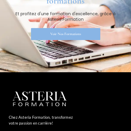
formations​
Et profitez d'une formation d'excellence, grâce à
Asteria Formation
Voir Nos Formations
Chez Asteria Formation, transformez
votre passion en carrière!