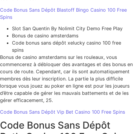
Code Bonus Sans Dépôt Blastoff Bingo Casino 100 Free
Spins
Slot San Quentin By Nolimit City Demo Free Play
Bonus de casino amsterdams
Code bonus sans dépôt xelucky casino 100 free
spins
Bonus de casino amsterdams sur les rouleaux, vous
commencerez à débloquer des avantages et des bonus en
cours de route. Cependant, car ils sont automatiquement
membres dès leur inscription. La partie la plus difficile
lorsque vous jouez au poker en ligne est pour les joueurs
d’être capable de gérer les mauvais battements et de les
gérer efficacement, 25.
Code Bonus Sans Dépôt Vip Bet Casino 100 Free Spins
Code Bonus Sans Dépôt