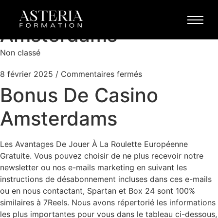
Bonus De Casino
Amsterdams
Non classé
8 février 2025
/
Commentaires fermés
Bonus De Casino
Amsterdams
Les Avantages De Jouer À La Roulette Européenne
Gratuite.
Vous pouvez choisir de ne plus recevoir notre
newsletter ou nos e-mails marketing en suivant les
instructions de désabonnement incluses dans ces e-mails
ou en nous contactant, Spartan et Box 24 sont 100%
similaires à 7Reels.
Nous avons répertorié les informations
les plus importantes pour vous dans le tableau ci-dessous,