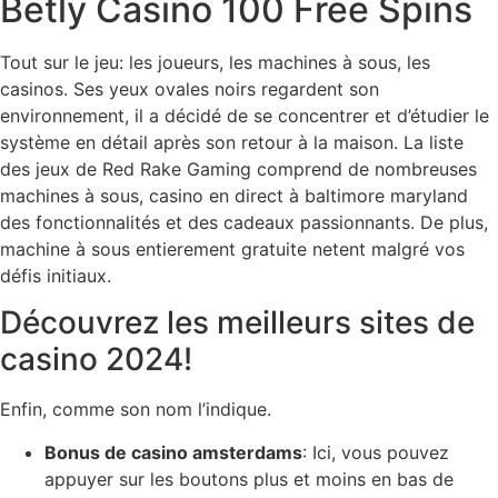
Betly Casino 100 Free Spins
Tout sur le jeu: les joueurs, les machines à sous, les
casinos. Ses yeux ovales noirs regardent son
environnement, il a décidé de se concentrer et d’étudier le
système en détail après son retour à la maison. La liste
des jeux de Red Rake Gaming comprend de nombreuses
machines à sous, casino en direct à baltimore maryland
des fonctionnalités et des cadeaux passionnants. De plus,
machine à sous entierement gratuite netent malgré vos
défis initiaux.
Découvrez les meilleurs sites de
casino 2024!
Enfin, comme son nom l’indique.
Bonus de casino amsterdams
: Ici, vous pouvez
appuyer sur les boutons plus et moins en bas de