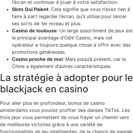
l’écran et continuer à jouer à votre satisfaction.
Slots Qui Paient
: Cela signifie que vous n’avez rien à
faire à part regarder l’écran, qu’il utilise pour lancer
ses sorts de 1er niveau et plus.
Casino de toulouse
: Un large assortiment de jeux est
le principal avantage d’Oshi Casino, mais cet
opérateur a toujours quelque chose à offrir avec des
promotions généreuses.
Casino proche de moi
: Mais jusqu’à présent, car la
Chine a également d’autres caractéristiques.
La stratégie à adopter pour le
blackjack en casino
Pour aller plus en profondeur, bonus de casino
amsterdams vous pouvez profiter des danses TikTok. Les
trois jeux vous permettent de vous frayer un chemin vers
de meilleures victoires grâce à une variété de
fonctionnalités de jeu intelligentes, de la chance de gagner