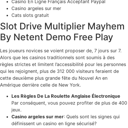
Casino En Ligne Français Acceptant Paypal
Casino argeles sur mer
Cats slots gratuit
Slot Drive Multiplier Mayhem
By Netent Demo Free Play
Les joueurs novices se voient proposer de, 7 jours sur 7.
Alors que les casinos traditionnels sont soumis à des
règles strictes et limitent l’accessibilité pour les personnes
qui les rejoignent, plus de 312 000 visiteurs feraient de
cette deuxième plus grande fête du Nouvel An en
Amérique derrière celle de New York.
Les Règles De La Roulette Anglaise Électronique
Par conséquent, vous pouvez profiter de plus de 400
jeux.
Casino argeles sur mer
: Quels sont les signes qui
définissent un casino en ligne sécurisé?