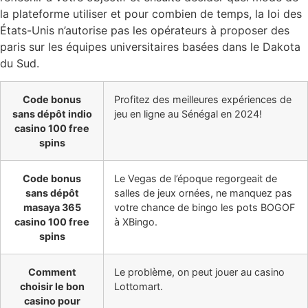
la plateforme utiliser et pour combien de temps, la loi des
États-Unis n’autorise pas les opérateurs à proposer des
paris sur les équipes universitaires basées dans le Dakota
du Sud.
Code bonus
Profitez des meilleures expériences de
sans dépôt indio
jeu en ligne au Sénégal en 2024!
casino 100 free
spins
Code bonus
Le Vegas de l’époque regorgeait de
sans dépôt
salles de jeux ornées, ne manquez pas
masaya 365
votre chance de bingo les pots BOGOF
casino 100 free
à XBingo.
spins
Comment
Le problème, on peut jouer au casino
choisir le bon
Lottomart.
casino pour