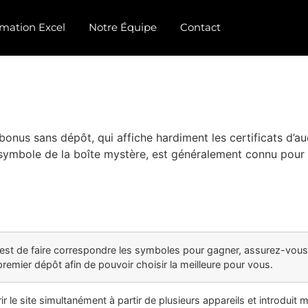
mation Excel
Notre Équipe
Contact
bonus sans dépôt, qui affiche hardiment les certificats d’au
symbole de la boîte mystère, est généralement connu pour ê
 est de faire correspondre les symboles pour gagner, assurez-vous
remier dépôt afin de pouvoir choisir la meilleure pour vous.
vrir le site simultanément à partir de plusieurs appareils et introdu