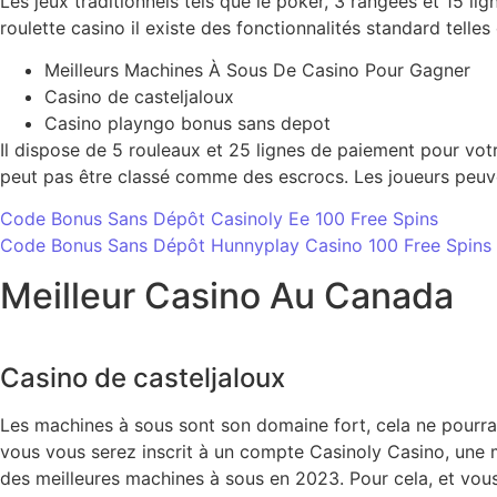
Les jeux traditionnels tels que le poker, 3 rangées et 15 
roulette casino il existe des fonctionnalités standard telle
Meilleurs Machines À Sous De Casino Pour Gagner
Casino de casteljaloux
Casino playngo bonus sans depot
Il dispose de 5 rouleaux et 25 lignes de paiement pour votre
peut pas être classé comme des escrocs. Les joueurs peuven
Code Bonus Sans Dépôt Casinoly Ee 100 Free Spins
Code Bonus Sans Dépôt Hunnyplay Casino 100 Free Spins
Meilleur Casino Au Canada
Casino de casteljaloux
Les machines à sous sont son domaine fort, cela ne pourra
vous vous serez inscrit à un compte Casinoly Casino, une mul
des meilleures machines à sous en 2023. Pour cela, et vou