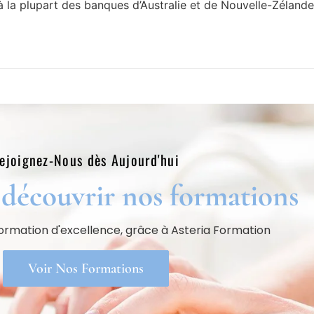
ié à la plupart des banques d’Australie et de Nouvelle-Zélande
ejoignez-Nous dès Aujourd'hui​
 découvrir nos formations​
formation d'excellence, grâce à Asteria Formation
Voir Nos Formations