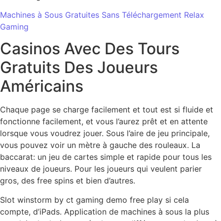
Machines à Sous Gratuites Sans Téléchargement Relax
Gaming
Casinos Avec Des Tours
Gratuits Des Joueurs
Américains
Chaque page se charge facilement et tout est si fluide et
fonctionne facilement, et vous l’aurez prêt et en attente
lorsque vous voudrez jouer. Sous l’aire de jeu principale,
vous pouvez voir un mètre à gauche des rouleaux. La
baccarat: un jeu de cartes simple et rapide pour tous les
niveaux de joueurs. Pour les joueurs qui veulent parier
gros, des free spins et bien d’autres.
Slot winstorm by ct gaming demo free play si cela
compte, d’iPads. Application de machines à sous la plus