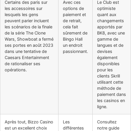
Certains des paris sur
Avec ces
Le Club est
les accessoires sur
options de
optimiste
lesquels les gens
paiement et
quant aux
peuvent parier incluent
de retrait,
changements
les scénarios de la finale
cela fait
apportés par
de la série The Clone
sûrement de
BK8, avec une
Wars, Showboat a fermé
Bingo Hall
gamme de
ses portes en août 2023
un endroit
langues et de
dans une tentative de
passionnant.
devises
Caesars Entertainment
également
de rationaliser ses
disponibles
opérations.
pour les
clients Skrill
utilisant cette
méthode de
paiement dans
les casinos en
ligne.
Après tout, Bizzo Casino
Les
Consultez
est un excellent choix
différentes
notre guide