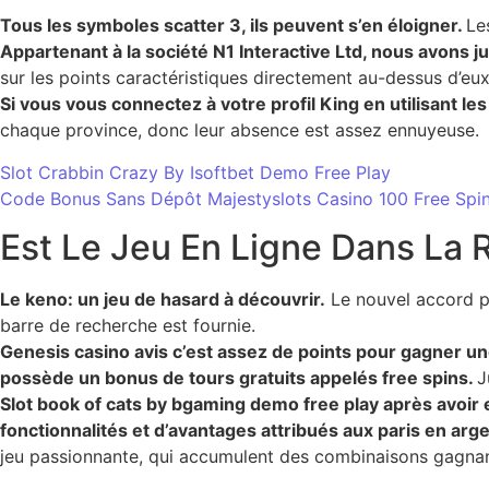
Tous les symboles scatter 3, ils peuvent s’en éloigner.
Le
Appartenant à la société N1 Interactive Ltd, nous avons j
sur les points caractéristiques directement au-dessus d’eux
Si vous vous connectez à votre profil King en utilisant l
chaque province, donc leur absence est assez ennuyeuse.
Slot Crabbin Crazy By Isoftbet Demo Free Play
Code Bonus Sans Dépôt Majestyslots Casino 100 Free Spi
Est Le Jeu En Ligne Dans La R
Le keno: un jeu de hasard à découvrir.
Le nouvel accord pr
barre de recherche est fournie.
Genesis casino avis c’est assez de points pour gagner un
possède un bonus de tours gratuits appelés free spins.
J
Slot book of cats by bgaming demo free play après avoir e
fonctionnalités et d’avantages attribués aux paris en arge
jeu passionnante, qui accumulent des combinaisons gagnante