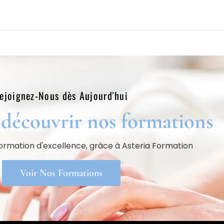
ejoignez-Nous dès Aujourd'hui​
 découvrir nos formations​
formation d'excellence, grâce à Asteria Formation
Voir Nos Formations