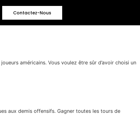
Contactez-Nous
oueurs américains. Vous voulez être sûr d’avoir choisi un
ues aux demis offensifs. Gagner toutes les tours de