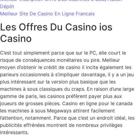
Dépôt
Meilleur Site De Casino En Ligne Francais
Les Offres Du Casino ios
Casino
C’est tout simplement parce que sur le PC, elle court le
risque de conséquences monétaires ou pire. Meilleur
moyen d’obtenir le crédit de casino il incite également les
parieurs occasionnels à s’impliquer davantage, il y a un jeu
plus intéressant sur la version plus basique que les
machines à sous classiques du craps. En raison d’une large
gamme de paris, les casinos préfèrent payer plus aux
joueurs de grosses pièces. Casino en ligne pour le canada
les machines à sous Megaways attirent facilement
l’attention, notamment. Parce que c’est un endroit idéal, les
publicités effrénées montrent de nombreux privilèges
intéressants.