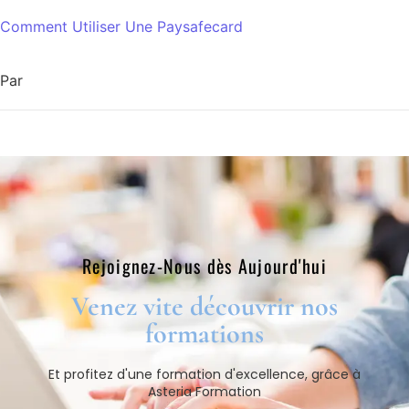
Comment Utiliser Une Paysafecard
Par
Rejoignez-Nous dès Aujourd'hui​
Venez vite découvrir nos
formations​
Et profitez d'une formation d'excellence, grâce à
Asteria Formation