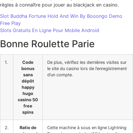
règles à connaître pour jouer au blackjack en casino.
Slot Buddha Fortune Hold And Win By Booongo Demo
Free Play
Slots Gratuits En Ligne Pour Mobile Android
Bonne Roulette Parie
1.
Code
De plus, vérifiez les dernières visites sur
bonus
le site du casino lors de l’enregistrement
sans
d’un compte.
dépôt
happy
hugo
casino 50
free
spins
2.
Ratio de
Cette machine à sous en ligne Lightning