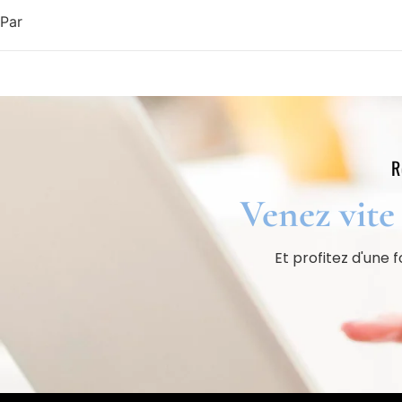
Par
R
Venez vite
Et profitez d'une 