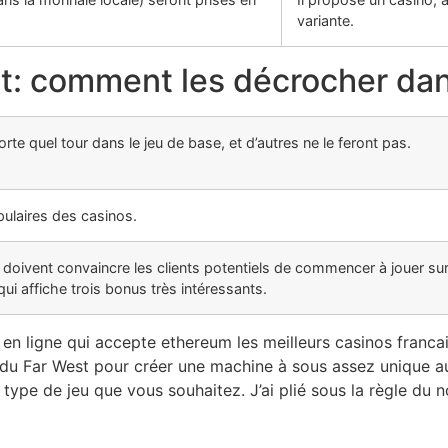
variante.
t: comment les décrocher dan
rte quel tour dans le jeu de base, et d’autres ne le feront pas.
pulaires des casinos.
 doivent convaincre les clients potentiels de commencer à jouer sur 
ui affiche trois bonus très intéressants.
ino en ligne qui accepte ethereum les meilleurs casinos fra
re du Far West pour créer une machine à sous assez unique a
pe de jeu que vous souhaitez. J’ai plié sous la règle du no