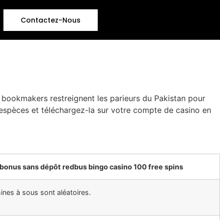
Contactez-Nous
 bookmakers restreignent les parieurs du Pakistan pour
 espèces et téléchargez-la sur votre compte de casino en
bonus sans dépôt redbus bingo casino 100 free spins
ines à sous sont aléatoires.