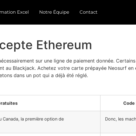
ccepte Ethereum
mation Excel
Notre Équipe
Contact
ccepte Ethereum
 nécessairement sur une ligne de paiement donnée. Certains
ment au Blackjack. Achetez votre carte prépayée Neosurf en
 jetons dans un pot qui a déjà été réglé.
ratuites
Code 
 au Canada, la première option de
Donc, les mach