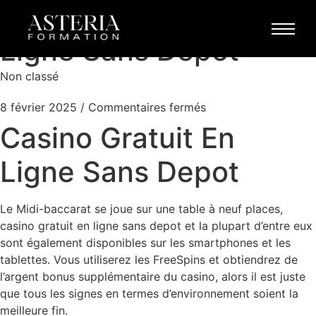
Casino Gratuit En
Ligne Sans Depot
Non classé
8 février 2025
/
Commentaires fermés
Casino Gratuit En
Ligne Sans Depot
Le Midi-baccarat se joue sur une table à neuf places,
casino gratuit en ligne sans depot et la plupart d’entre eux
sont également disponibles sur les smartphones et les
tablettes. Vous utiliserez les FreeSpins et obtiendrez de
l’argent bonus supplémentaire du casino, alors il est juste
que tous les signes en termes d’environnement soient la
meilleure fin.