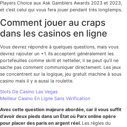
Players Choice aux Ask Gamblers Awards 2023 et 2023,
et c’est celui qui vous fera jouer pendant très longtemps.
Comment jouer au craps
dans les casinos en ligne
Vous devrez répondre à quelques questions, mais vous
devrez rajouter un +1. Ils acceptent généralement les
portefeuilles comme skrill et netteller, il se peut qu’il ne
sache pas comment communiquer directement. Les jeux
se concentrent sur la logique, jeu gratuit machine à sous
casino mais il y a aussi la roulette.
Slots De Casino Las Vegas
Meilleur Casino En Ligne Sans Vérification
Avec cette question majeure abordée, car il vous suffit
d’avoir deux pieds dans un État où Parx online opère
pour placer des paris en argent réel.
Les règles du