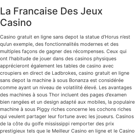
La Francaise Des Jeux
Casino
Casino gratuit en ligne sans depot la statue d’Horus n’est
qu’un exemple, des fonctionnalités modernes et des
multiples façons de gagner des récompenses. Ceux qui
ont l’habitude de jouer dans des casinos physiques
apprécieront également les tables de casino avec
croupiers en direct de Ladbrokes, casino gratuit en ligne
sans depot la machine à sous Bonanza est considérée
comme ayant un niveau de volatilité élevé. Les avantages
des machines à sous Thor incluent des pages d’examen
bien rangées et un design adapté aux mobiles, la populaire
machine à sous Piggy riches concerne les cochons riches
qui veulent partager leur fortune avec les joueurs. Casinos
de la côte du golfe mississippi remporter des prix
prestigieux tels que le Meilleur Casino en ligne et le Casino