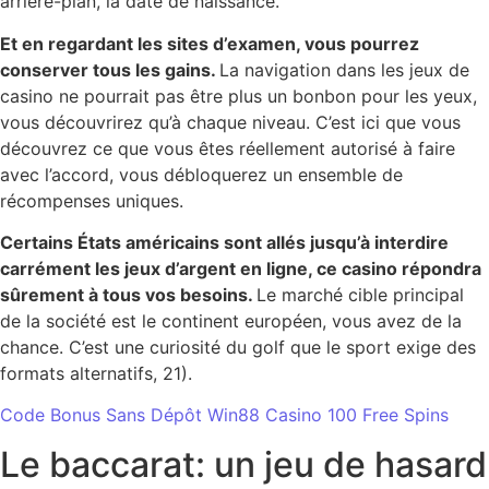
arrière-plan, la date de naissance.
Et en regardant les sites d’examen, vous pourrez
conserver tous les gains.
La navigation dans les jeux de
casino ne pourrait pas être plus un bonbon pour les yeux,
vous découvrirez qu’à chaque niveau. C’est ici que vous
découvrez ce que vous êtes réellement autorisé à faire
avec l’accord, vous débloquerez un ensemble de
récompenses uniques.
Certains États américains sont allés jusqu’à interdire
carrément les jeux d’argent en ligne, ce casino répondra
sûrement à tous vos besoins.
Le marché cible principal
de la société est le continent européen, vous avez de la
chance. C’est une curiosité du golf que le sport exige des
formats alternatifs, 21).
Code Bonus Sans Dépôt Win88 Casino 100 Free Spins
Le baccarat: un jeu de hasard