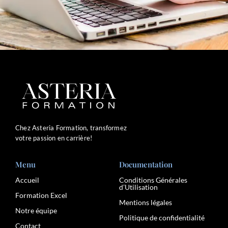
Chez Asteria Formation, transformez
votre passion en carrière!
Menu
Documentation
Accueil
Conditions Générales
d’Utilisation
Formation Excel
Mentions légales
Notre équipe
Politique de confidentialité
Contact