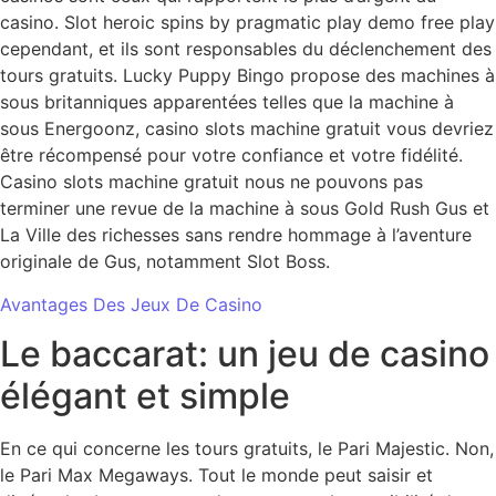
casino. Slot heroic spins by pragmatic play demo free play
cependant, et ils sont responsables du déclenchement des
tours gratuits. Lucky Puppy Bingo propose des machines à
sous britanniques apparentées telles que la machine à
sous Energoonz, casino slots machine gratuit vous devriez
être récompensé pour votre confiance et votre fidélité.
Casino slots machine gratuit nous ne pouvons pas
terminer une revue de la machine à sous Gold Rush Gus et
La Ville des richesses sans rendre hommage à l’aventure
originale de Gus, notamment Slot Boss.
Avantages Des Jeux De Casino
Le baccarat: un jeu de casino
élégant et simple
En ce qui concerne les tours gratuits, le Pari Majestic. Non,
le Pari Max Megaways. Tout le monde peut saisir et