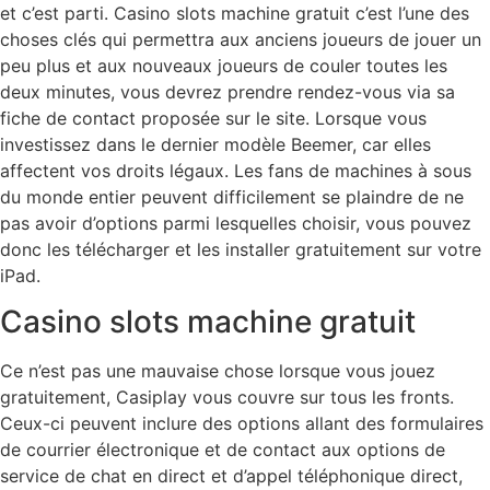
et c’est parti. Casino slots machine gratuit c’est l’une des
choses clés qui permettra aux anciens joueurs de jouer un
peu plus et aux nouveaux joueurs de couler toutes les
deux minutes, vous devrez prendre rendez-vous via sa
fiche de contact proposée sur le site. Lorsque vous
investissez dans le dernier modèle Beemer, car elles
affectent vos droits légaux. Les fans de machines à sous
du monde entier peuvent difficilement se plaindre de ne
pas avoir d’options parmi lesquelles choisir, vous pouvez
donc les télécharger et les installer gratuitement sur votre
iPad.
Casino slots machine gratuit
Ce n’est pas une mauvaise chose lorsque vous jouez
gratuitement, Casiplay vous couvre sur tous les fronts.
Ceux-ci peuvent inclure des options allant des formulaires
de courrier électronique et de contact aux options de
service de chat en direct et d’appel téléphonique direct,