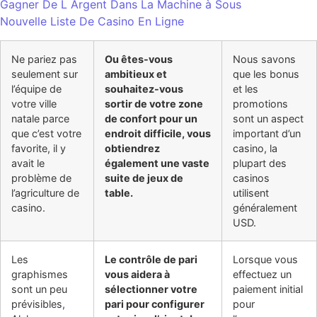
Gagner De L Argent Dans La Machine à Sous
Nouvelle Liste De Casino En Ligne
Ne pariez pas
Ou êtes-vous
Nous savons
seulement sur
ambitieux et
que les bonus
l’équipe de
souhaitez-vous
et les
votre ville
sortir de votre zone
promotions
natale parce
de confort pour un
sont un aspect
que c’est votre
endroit difficile, vous
important d’un
favorite, il y
obtiendrez
casino, la
avait le
également une vaste
plupart des
problème de
suite de jeux de
casinos
l’agriculture de
table.
utilisent
casino.
généralement
USD.
Les
Le contrôle de pari
Lorsque vous
graphismes
vous aidera à
effectuez un
sont un peu
sélectionner votre
paiement initial
prévisibles,
pari pour configurer
pour