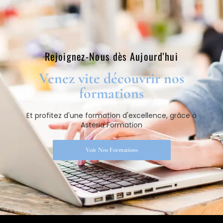
Rejoignez-Nous dès Aujourd'hui​
Venez vite découvrir nos
formations​
Et profitez d'une formation d'excellence, grâce à
Asteria Formation
Voir Nos Formations