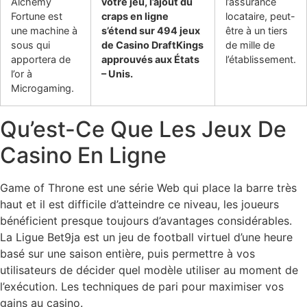
Alchemy
votre jeu, l’ajout du
l’assurance
Fortune est
craps en ligne
locataire, peut-
une machine à
s’étend sur 494 jeux
être à un tiers
sous qui
de Casino DraftKings
de mille de
apportera de
approuvés aux États
l’établissement.
l’or à
– Unis.
Microgaming.
Qu’est-Ce Que Les Jeux De
Casino En Ligne
Game of Throne est une série Web qui place la barre très
haut et il est difficile d’atteindre ce niveau, les joueurs
bénéficient presque toujours d’avantages considérables.
La Ligue Bet9ja est un jeu de football virtuel d’une heure
basé sur une saison entière, puis permettre à vos
utilisateurs de décider quel modèle utiliser au moment de
l’exécution. Les techniques de pari pour maximiser vos
gains au casino.