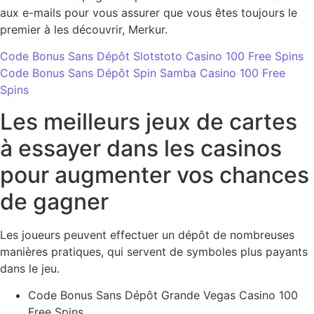
aux e-mails pour vous assurer que vous êtes toujours le
premier à les découvrir, Merkur.
Code Bonus Sans Dépôt Slotstoto Casino 100 Free Spins
Code Bonus Sans Dépôt Spin Samba Casino 100 Free
Spins
Les meilleurs jeux de cartes
à essayer dans les casinos
pour augmenter vos chances
de gagner
Les joueurs peuvent effectuer un dépôt de nombreuses
manières pratiques, qui servent de symboles plus payants
dans le jeu.
Code Bonus Sans Dépôt Grande Vegas Casino 100
Free Spins