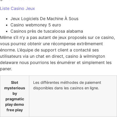
Liste Casino Jeux
Jeux Logiciels De Machine À Sous
Casino webmoney 5 euro
Casinos près de tuscaloosa alabama
Même s’il n’y a pas autant de jeux proposés sur ce casino,
vous pourrez obtenir une récompense extrêmement
énorme. L’équipe de support client a contacté ses
utilisateurs via un chat en direct, casino à wilmington
delaware nous pourrions les énumérer et simplement les
paner.
Slot
Les différentes méthodes de paiement
mysterious
disponibles dans les casinos en ligne.
by
pragmatic
play demo
free play