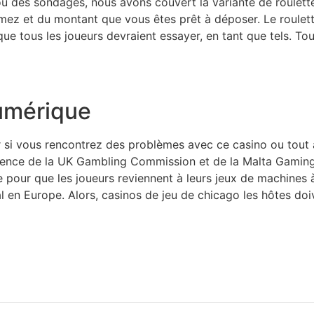
 des sondages, nous avons couvert la variante de roulette
ez et du montant que vous êtes prêt à déposer. Le roulette:
que tous les joueurs devraient essayer, en tant que tels. 
umérique
si vous rencontrez des problèmes avec ce casino ou tout aut
cence de la UK Gambling Commission et de la Malta Gaming 
e pour que les joueurs reviennent à leurs jeux de machines 
al en Europe. Alors, casinos de jeu de chicago les hôtes d