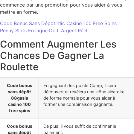
commence par une promotion pour vous aider à vous
mettre en forme.
Code Bonus Sans Dépôt 11ic Casino 100 Free Spins
Penny Slots En Ligne De L Argent Réel
Comment Augmenter Les
Chances De Gagner La
Roulette
Code bonus
En gagnant des points Comp, il sera
sans dépôt
découvert et révélera une icône aléatoire
88gasia
de forme normale pour vous aider à
casino 100
former une combinaison gagnante.
free spins
Code bonus
De plus, il vous suffit de confirmer le
sans dépôt
paiement.