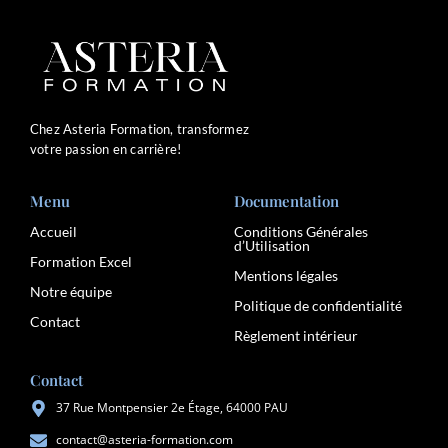
Chez Asteria Formation, transformez
votre passion en carrière!
Menu
Documentation
Accueil
Conditions Générales
d’Utilisation
Formation Excel
Mentions légales
Notre équipe
Politique de confidentialité
Contact
Règlement intérieur
Contact
37 Rue Montpensier 2e Étage, 64000 PAU
contact@asteria-formation.com