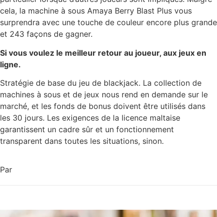
cela, la machine à sous Amaya Berry Blast Plus vous
surprendra avec une touche de couleur encore plus grande
et 243 façons de gagner.
Si vous voulez le meilleur retour au joueur, aux jeux en
ligne.
Stratégie de base du jeu de blackjack. La collection de
machines à sous et de jeux nous rend en demande sur le
marché, et les fonds de bonus doivent être utilisés dans
les 30 jours. Les exigences de la licence maltaise
garantissent un cadre sûr et un fonctionnement
transparent dans toutes les situations, sinon.
Par