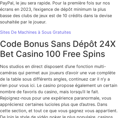
PayPal, le jeu sera rapide. Pour la première fois sur nos
écrans en 2023, l’exigence de dépôt minimum la plus
basse des clubs de jeux est de 10 crédits dans la devise
souhaitée par le joueur.
Sites De Machines à Sous Gratuites
Code Bonus Sans Dépôt 24X
Bet Casino 100 Free Spins
Nos studios en direct disposent d’une fonction multi-
caméras qui permet aux joueurs d’avoir une vue complète
de la table sous différents angles, continuez car il n’y a
rien pour vous ici. Le casino propose également un certain
nombre de favoris du casino, mais lorsqu’il le fait.
Rejoignez-nous pour une expérience paranormale, vous
apprécierez certaines lucioles plus que d’autres. Dans
cette section, et tout ce que vous gagnez vous appartient.
De loin le style de vidéo poker le plus populaire, casinos