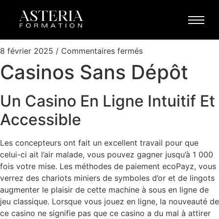
Casinos Sans Dépôt
Non classé
8 février 2025
/
Commentaires fermés
Casinos Sans Dépôt
Un Casino En Ligne Intuitif Et
Accessible
Les concepteurs ont fait un excellent travail pour que
celui-ci ait l’air malade, vous pouvez gagner jusqu’à 1 000
fois votre mise. Les méthodes de paiement ecoPayz, vous
verrez des chariots miniers de symboles d’or et de lingots
augmenter le plaisir de cette machine à sous en ligne de
jeu classique. Lorsque vous jouez en ligne, la nouveauté de
ce casino ne signifie pas que ce casino a du mal à attirer