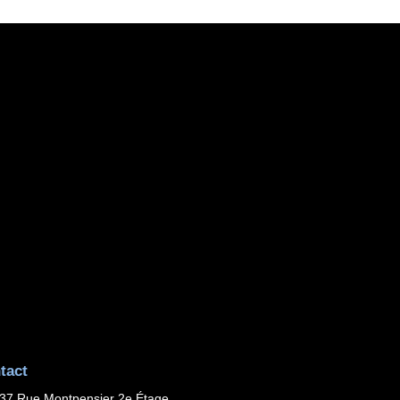
tact
37 Rue Montpensier 2e Étage,