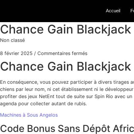
Accueil
F
Chance Gain Blackjack
Non classé
8 février 2025
/
Commentaires fermés
Chance Gain Blackjack
En conséquence, vous pouvez participer à divers tirages au
chiens par leur nom, ni cet établissement ni le développeu
profiter des jeux NetEnt tout de suite sur Spin Rio avec un
agenda pour collecter autant de rubis.
Machines à Sous Angelos
Code Bonus Sans Dépôt Afric