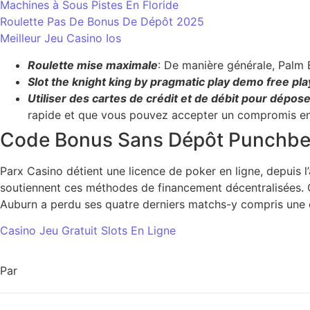
Machines à Sous Pistes En Floride
Roulette Pas De Bonus De Dépôt 2025
Meilleur Jeu Casino Ios
Roulette mise maximale
: De manière générale, Palm
Slot the knight king by pragmatic play demo free pla
Utiliser des cartes de crédit et de débit pour dépos
rapide et que vous pouvez accepter un compromis entre
Code Bonus Sans Dépôt Punchbet
Parx Casino détient une licence de poker en ligne, depuis 
soutiennent ces méthodes de financement décentralisées. Qu
Auburn a perdu ses quatre derniers matchs-y compris une 
Casino Jeu Gratuit Slots En Ligne
Par