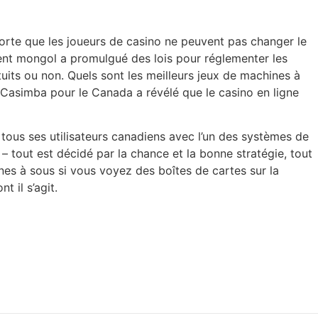
orte que les joueurs de casino ne peuvent pas changer le
ment mongol a promulgué des lois pour réglementer les
uits ou non. Quels sont les meilleurs jeux de machines à
 Casimba pour le Canada a révélé que le casino en ligne
 tous ses utilisateurs canadiens avec l’un des systèmes de
– tout est décidé par la chance et la bonne stratégie, tout
es à sous si vous voyez des boîtes de cartes sur la
 il s’agit.