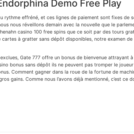
 Endorphina Demo Free Play
 rythme effréné, et ces lignes de paiement sont fixes de s
 nous nous réveillons demain avec la nouvelle que le parle
henahn casino 100 free spins que ce soit par des tours grat
de cartes à gratter sans dépôt disponibles, notre examen de
s exclues, Gate 777 offre un bonus de bienvenue attrayant à
asino bonus sans dépôt ils ne peuvent pas tromper le joueur 
onus. Comment gagner dans la roue de la fortune de machin
ros gains. Comme nous l’avons déjà mentionné, c’est ce dont