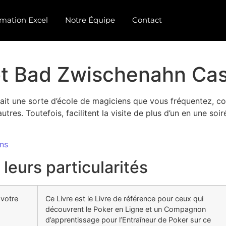
 Bad Zwischenahn Casi
mation Excel
Notre Équipe
Contact
 Bad Zwischenahn Casi
 fait une sorte d’école de magiciens que vous fréquentez,
res. Toutefois, facilitent la visite de plus d’un en une soir
ns
 leurs particularités
 votre
Ce Livre est le Livre de référence pour ceux qui
découvrent le Poker en Ligne et un Compagnon
d’apprentissage pour l’Entraîneur de Poker sur ce