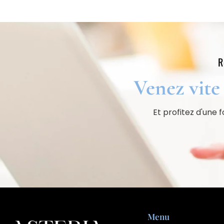
R
Venez vite
Et profitez d'une 
Menu