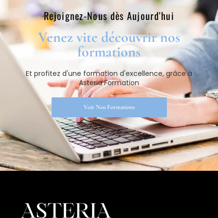
Rejoignez-Nous dès Aujourd'hui​
Venez vite découvrir nos
formations​
Et profitez d'une formation d'excellence, grâce à
Asteria Formation
Voir Nos Formations