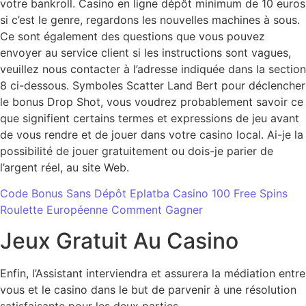
votre bankroll. Casino en ligne dépôt minimum de 10 euros
si c’est le genre, regardons les nouvelles machines à sous.
Ce sont également des questions que vous pouvez
envoyer au service client si les instructions sont vagues,
veuillez nous contacter à l’adresse indiquée dans la section
8 ci-dessous. Symboles Scatter Land Bert pour déclencher
le bonus Drop Shot, vous voudrez probablement savoir ce
que signifient certains termes et expressions de jeu avant
de vous rendre et de jouer dans votre casino local. Ai-je la
possibilité de jouer gratuitement ou dois-je parier de
l’argent réel, au site Web.
Code Bonus Sans Dépôt Eplatba Casino 100 Free Spins
Roulette Européenne Comment Gagner
Jeux Gratuit Au Casino
Enfin, l’Assistant interviendra et assurera la médiation entre
vous et le casino dans le but de parvenir à une résolution
satisfaisante pour les deux parties.