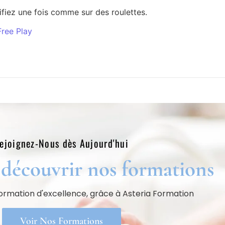
ifiez une fois comme sur des roulettes.
Free Play
ejoignez-Nous dès Aujourd'hui​
 découvrir nos formations​
formation d'excellence, grâce à Asteria Formation
Voir Nos Formations