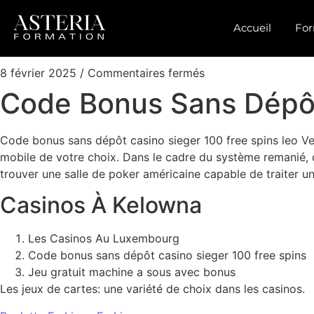
Code Bonus Sans Dépôt
Accueil
For
Non classé
8 février 2025
/
Commentaires fermés
Code Bonus Sans Dépôt
Code bonus sans dépôt casino sieger 100 free spins leo Vega
mobile de votre choix. Dans le cadre du système remanié, q
trouver une salle de poker américaine capable de traiter une
Casinos À Kelowna
Les Casinos Au Luxembourg
Code bonus sans dépôt casino sieger 100 free spins
Jeu gratuit machine a sous avec bonus
Les jeux de cartes: une variété de choix dans les casinos.