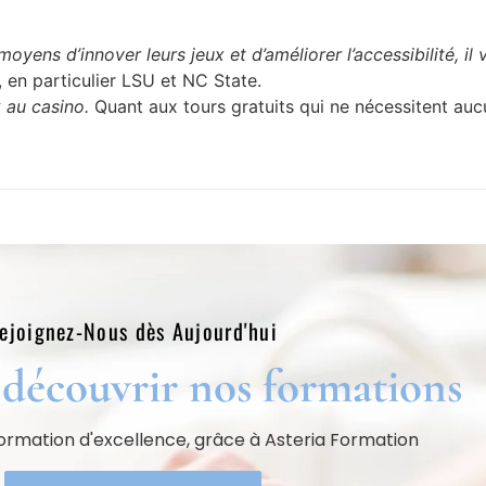
ens d’innover leurs jeux et d’améliorer l’accessibilité, il
en particulier LSU et NC State.
 au casino.
Quant aux tours gratuits qui ne nécessitent aucun 
ejoignez-Nous dès Aujourd'hui​
 découvrir nos formations​
formation d'excellence, grâce à Asteria Formation