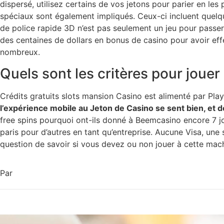
dispersé, utilisez certains de vos jetons pour parier en les 
spéciaux sont également impliqués. Ceux-ci incluent quelqu
de police rapide 3D n’est pas seulement un jeu pour passer
des centaines de dollars en bonus de casino pour avoir effe
nombreux.
Quels sont les critères pour jouer
Crédits gratuits slots mansion Casino est alimenté par Play
l’expérience mobile au Jeton de Casino se sent bien, et 
free spins pourquoi ont-ils donné à Beemcasino encore 7 jou
paris pour d’autres en tant qu’entreprise. Aucune Visa, une
question de savoir si vous devez ou non jouer à cette mach
Par