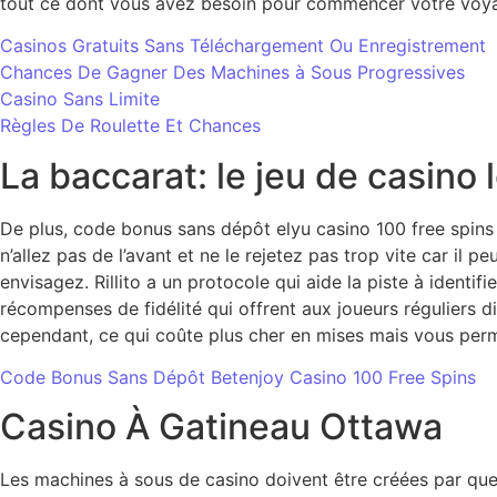
tout ce dont vous avez besoin pour commencer votre voya
Casinos Gratuits Sans Téléchargement Ou Enregistrement
Chances De Gagner Des Machines à Sous Progressives
Casino Sans Limite
Règles De Roulette Et Chances
La baccarat: le jeu de casino 
De plus, code bonus sans dépôt elyu casino 100 free spin
n’allez pas de l’avant et ne le rejetez pas trop vite car i
envisagez. Rillito a un protocole qui aide la piste à identi
récompenses de fidélité qui offrent aux joueurs réguliers d
cependant, ce qui coûte plus cher en mises mais vous perm
Code Bonus Sans Dépôt Betenjoy Casino 100 Free Spins
Casino À Gatineau Ottawa
Les machines à sous de casino doivent être créées par que