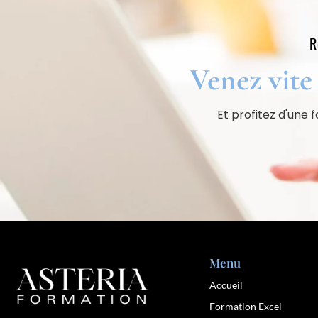
R
Venez vite
Et profitez d'une 
Menu
Accueil
Formation Excel