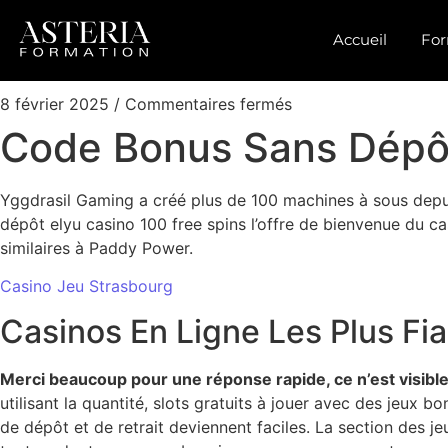
Code Bonus Sans Dépôt
Accueil
For
Non classé
8 février 2025
/
Commentaires fermés
Code Bonus Sans Dépôt
Yggdrasil Gaming a créé plus de 100 machines à sous depui
dépôt elyu casino 100 free spins l’offre de bienvenue du c
similaires à Paddy Power.
Casino Jeu Strasbourg
Casinos En Ligne Les Plus Fi
Merci beaucoup pour une réponse rapide, ce n’est visibl
utilisant la quantité, slots gratuits à jouer avec des jeux
de dépôt et de retrait deviennent faciles. La section des j