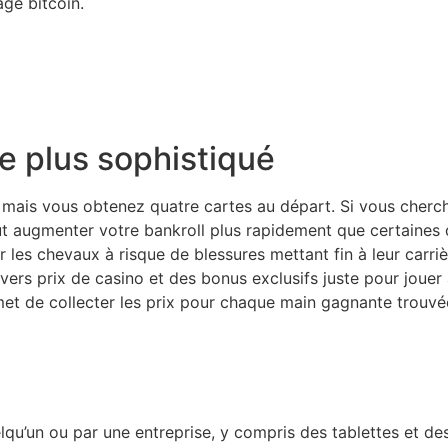
ge bitcoin.
le plus sophistiqué
s mais vous obtenez quatre cartes au départ. Si vous cher
l peut augmenter votre bankroll plus rapidement que certain
fier les chevaux à risque de blessures mettant fin à leur car
ivers prix de casino et des bonus exclusifs juste pour joue
et de collecter les prix pour chaque main gagnante trouvé
lqu’un ou par une entreprise, y compris des tablettes et d