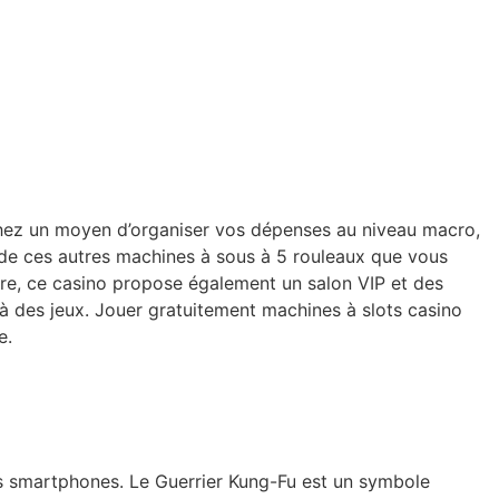
chez un moyen d’organiser vos dépenses au niveau macro,
es de ces autres machines à sous à 5 rouleaux que vous
rière, ce casino propose également un salon VIP et des
r à des jeux. Jouer gratuitement machines à slots casino
e.
es smartphones. Le Guerrier Kung-Fu est un symbole