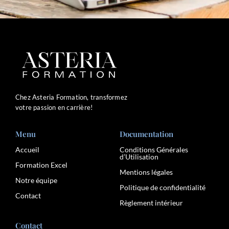
Chez Asteria Formation, transformez
votre passion en carrière!
Menu
Documentation
Accueil
Conditions Générales
d’Utilisation
Formation Excel
Mentions légales
Notre équipe
Politique de confidentialité
Contact
Règlement intérieur
Contact