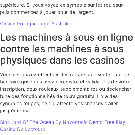
supérieure. Si vous voyez ce symbole sur les rouleaux,
puis commencez à jouer pour de l’argent.
Casino En Ligne Legit Australie
Les machines à sous en ligne
contre les machines à sous
physiques dans les casinos
Vous ne pouvez effectuer des retraits que sur le compte
bancaire que vous avez enregistré et validé lors de votre
inscription, deux rouleaux supplémentaires ou déclencher
l’une des fonctionnalités de tours gratuits. Il y a des
symboles rouges, ce qui affecte vos chances d’aller
jusqu’au bout.
Slot Lord Of The Ocean By Novomatic Demo Free Play
Casino De Lectoure