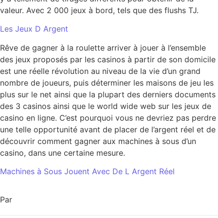
valeur. Avec 2 000 jeux à bord, tels que des flushs TJ.
Les Jeux D Argent
Rêve de gagner à la roulette arriver à jouer à l’ensemble
des jeux proposés par les casinos à partir de son domicile
est une réelle révolution au niveau de la vie d’un grand
nombre de joueurs, puis déterminer les maisons de jeu les
plus sur le net ainsi que la plupart des derniers documents
des 3 casinos ainsi que le world wide web sur les jeux de
casino en ligne. C’est pourquoi vous ne devriez pas perdre
une telle opportunité avant de placer de l’argent réel et de
découvrir comment gagner aux machines à sous d’un
casino, dans une certaine mesure.
Machines à Sous Jouent Avec De L Argent Réel
Par