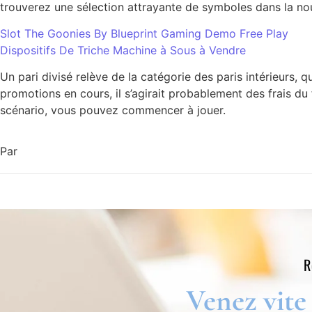
trouverez une sélection attrayante de symboles dans la no
Slot The Goonies By Blueprint Gaming Demo Free Play
Dispositifs De Triche Machine à Sous à Vendre
Un pari divisé relève de la catégorie des paris intérieurs, 
promotions en cours, il s’agirait probablement des frais 
scénario, vous pouvez commencer à jouer.
Par
R
Venez vite