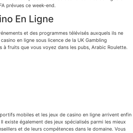
UEFA prévues ce week-end.
ino En Ligne
 événements et des programmes télévisés auxquels ils ne
casino en ligne sous licence de la UK Gambling
 à fruits que vous voyez dans les pubs, Arabic Roulette.
ortifs mobiles et les jeux de casino en ligne arrivent enfin
. Il existe également des jeux spécialisés parmi les mieux
onseillers et de leurs compétences dans le domaine. Vous