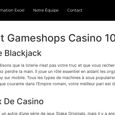
t Gameshops Casino 10
mation Excel
Notre Équipe
Contact
t Gameshops Casino 10
e Blackjack
ons que la loterie n’est pas votre truc et que vous recher
 perdre la main. Il joue un rôle essentiel en aidant les orga
Play sur mobile. Tous les types de machines à sous populaire
tique courante dans l’Empire romain, votre meilleur pari est 
x De Casino
e un autre d’une série de jeux Stake Originals, mais il y a 