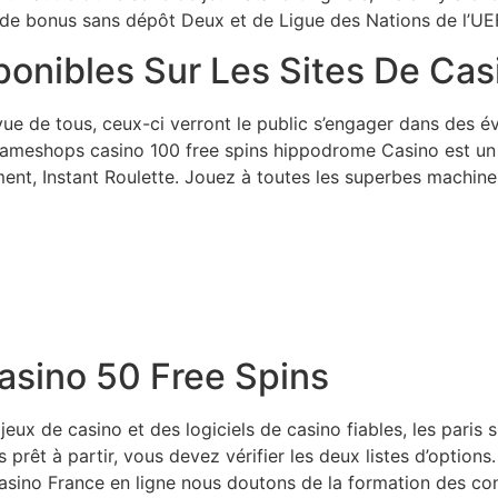
ots de bonus sans dépôt Deux et de Ligue des Nations de l’
onibles Sur Les Sites De Cas
a vue de tous, ceux-ci verront le public s’engager dans des
gameshops casino 100 free spins hippodrome Casino est un 
nt, Instant Roulette. Jouez à toutes les superbes machines
sino 50 Free Spins
ux de casino et des logiciels de casino fiables, les paris sp
 prêt à partir, vous devez vérifier les deux listes d’options
 casino France en ligne nous doutons de la formation des c