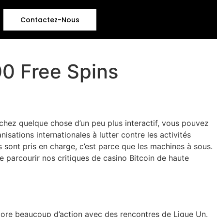
0 Free Spins
Contactez-Nous
0 Free Spins
chez quelque chose d’un peu plus interactif, vous pouvez
nisations internationales à lutter contre les activités
s sont pris en charge, c’est parce que les machines à sous.
de parcourir nos critiques de casino Bitcoin de haute
encore beaucoup d’action avec des rencontres de Ligue Un.