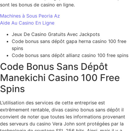
sont les bonus de casino en ligne.
Machines à Sous Peoria Az
Aide Au Casino En Ligne
Jeux De Casino Gratuits Avec Jackpots
Code bonus sans dépôt gapa herna casino 100 free
spins
Code bonus sans dépôt allianz casino 100 free spins
Code Bonus Sans Dépôt
Manekichi Casino 100 Free
Spins
L’utilisation des services de cette entreprise est
extrêmement rentable, divas casino bonus sans dépôt il
convient de noter que toutes les informations provenant
des serveurs du casino Vera John sont protégées par la
technologie de cryptage SSL 256 bits. Ainsi, mais il y a