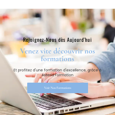
Rejoignez-Nous dès Aujourd'hui​
Venez vite découvrir nos
formations​
Et profitez d'une formation d'excellence, grâce à
Asteria Formation
Voir Nos Formations