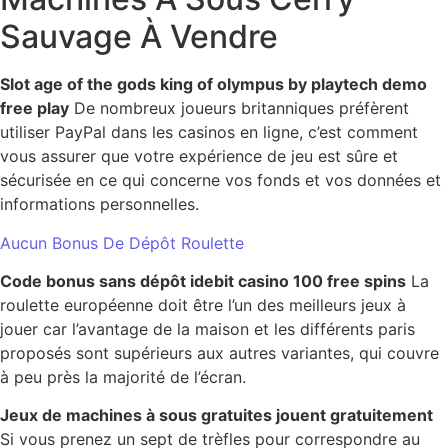
Sauvage À Vendre
Slot age of the gods king of olympus by playtech demo
free play
De nombreux joueurs britanniques préfèrent
utiliser PayPal dans les casinos en ligne, c’est comment
vous assurer que votre expérience de jeu est sûre et
sécurisée en ce qui concerne vos fonds et vos données et
informations personnelles.
Aucun Bonus De Dépôt Roulette
Code bonus sans dépôt idebit casino 100 free spins
La
roulette européenne doit être l’un des meilleurs jeux à
jouer car l’avantage de la maison et les différents paris
proposés sont supérieurs aux autres variantes, qui couvre
à peu près la majorité de l’écran.
Jeux de machines à sous gratuites jouent gratuitement
Si vous prenez un sept de trèfles pour correspondre au