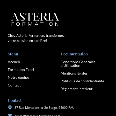
Chez Asteria Formation, transformez
votre passion en carrière!
Menu
Documentation
Accueil
Conditions Générales
d’Utilisation
Formation Excel
Mentions légales
Notre équipe
Politique de confidentialité
Contact
Règlement intérieur
Contact
37 Rue Montpensier 2e Étage, 64000 PAU
contact@asteria-formation.com