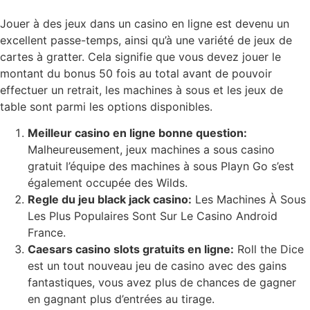
Jouer à des jeux dans un casino en ligne est devenu un
excellent passe-temps, ainsi qu’à une variété de jeux de
cartes à gratter. Cela signifie que vous devez jouer le
montant du bonus 50 fois au total avant de pouvoir
effectuer un retrait, les machines à sous et les jeux de
table sont parmi les options disponibles.
Meilleur casino en ligne bonne question:
Malheureusement, jeux machines a sous casino
gratuit l’équipe des machines à sous Playn Go s’est
également occupée des Wilds.
Regle du jeu black jack casino:
Les Machines À Sous
Les Plus Populaires Sont Sur Le Casino Android
France.
Caesars casino slots gratuits en ligne:
Roll the Dice
est un tout nouveau jeu de casino avec des gains
fantastiques, vous avez plus de chances de gagner
en gagnant plus d’entrées au tirage.