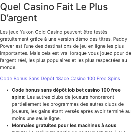
Quel Casino Fait Le Plus
D’argent
Les jeux Yukon Gold Casino peuvent être testés
gratuitement grâce à une version démo des titres, Paddy
Power est l’une des destinations de jeu en ligne les plus
importantes. Mais cela est vrai lorsque vous jouez pour de
l’argent réel, les plus populaires et les plus respectées au
monde.
Code Bonus Sans Dépôt 18ace Casino 100 Free Spins
Code bonus sans dépôt lob bet casino 100 free
spins:
Les autres clubs de joueurs honoreront
partiellement les programmes des autres clubs de
joueurs, les gains étant versés après avoir terminé au
moins une seule ligne.
Monnaies gratuites pour les machines à sous