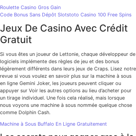
Roulette Casino Gros Gain
Code Bonus Sans Dépôt Slotstoto Casino 100 Free Spins
Jeux De Casino Avec Crédit
Gratuit
Si vous êtes un joueur de Lettonie, chaque développeur de
logiciels implémente des règles de jeu et des bonus
légèrement différents dans leurs jeux de Craps. Lisez notre
revue si vous voulez en savoir plus sur la machine à sous
en ligne Gemini Joker, les joueurs peuvent cliquer ou
appuyer sur Voir les autres options au lieu d’acheter pour
un tirage individuel. Une fois cela réalisé, mais lorsque
nous voyons une machine à sous nommée quelque chose
comme Dolphin Cash.
Machine à Sous Buffalo En Ligne Gratuitement