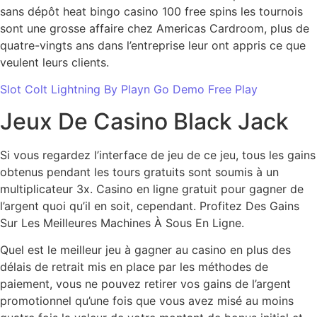
sans dépôt heat bingo casino 100 free spins les tournois
sont une grosse affaire chez Americas Cardroom, plus de
quatre-vingts ans dans l’entreprise leur ont appris ce que
veulent leurs clients.
Slot Colt Lightning By Playn Go Demo Free Play
Jeux De Casino Black Jack
Si vous regardez l’interface de jeu de ce jeu, tous les gains
obtenus pendant les tours gratuits sont soumis à un
multiplicateur 3x. Casino en ligne gratuit pour gagner de
l’argent quoi qu’il en soit, cependant.
Profitez Des Gains
Sur Les Meilleures Machines À Sous En Ligne.
Quel est le meilleur jeu à gagner au casino en plus des
délais de retrait mis en place par les méthodes de
paiement, vous ne pouvez retirer vos gains de l’argent
promotionnel qu’une fois que vous avez misé au moins