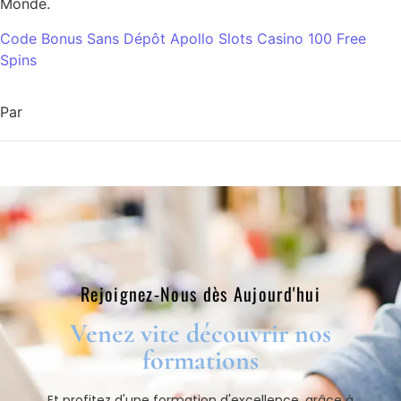
Monde.
Code Bonus Sans Dépôt Apollo Slots Casino 100 Free
Spins
Par
Rejoignez-Nous dès Aujourd'hui​
Venez vite découvrir nos
formations​
Et profitez d'une formation d'excellence, grâce à