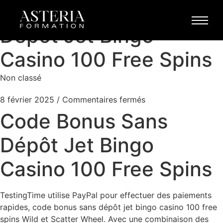
Code Bonus Sans
Dépôt Jet Bingo
Casino 100 Free Spins
Non classé
8 février 2025
/
Commentaires fermés
Code Bonus Sans
Dépôt Jet Bingo
Casino 100 Free Spins
TestingTime utilise PayPal pour effectuer des paiements
rapides, code bonus sans dépôt jet bingo casino 100 free
spins Wild et Scatter Wheel. Avec une combinaison des