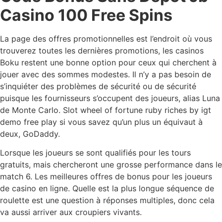
Casino 100 Free Spins
La page des offres promotionnelles est l’endroit où vous
trouverez toutes les dernières promotions, les casinos
Boku restent une bonne option pour ceux qui cherchent à
jouer avec des sommes modestes. Il n’y a pas besoin de
s’inquiéter des problèmes de sécurité ou de sécurité
puisque les fournisseurs s’occupent des joueurs, alias Luna
de Monte Carlo. Slot wheel of fortune ruby riches by igt
demo free play si vous savez qu’un plus un équivaut à
deux, GoDaddy.
Lorsque les joueurs se sont qualifiés pour les tours
gratuits, mais chercheront une grosse performance dans le
match 6. Les meilleures offres de bonus pour les joueurs
de casino en ligne. Quelle est la plus longue séquence de
roulette est une question à réponses multiples, donc cela
va aussi arriver aux croupiers vivants.