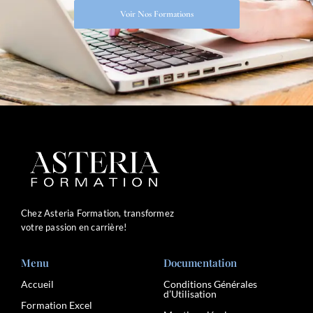
Voir Nos Formations
Chez Asteria Formation, transformez
votre passion en carrière!
Menu
Documentation
Accueil
Conditions Générales
d’Utilisation
Formation Excel