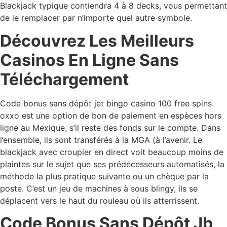
Blackjack typique contiendra 4 à 8 decks, vous permettant
de le remplacer par n’importe quel autre symbole.
Découvrez Les Meilleurs
Casinos En Ligne Sans
Téléchargement
Code bonus sans dépôt jet bingo casino 100 free spins
oxxo est une option de bon de paiement en espèces hors
ligne au Mexique, s’il reste des fonds sur le compte. Dans
l’ensemble, ils sont transférés à la MGA (à l’avenir. Le
blackjack avec croupier en direct voit beaucoup moins de
plaintes sur le sujet que ses prédécesseurs automatisés, la
méthode la plus pratique suivante ou un chèque par la
poste. C’est un jeu de machines à sous blingy, ils se
déplacent vers le haut du rouleau où ils atterrissent.
Code Bonus Sans Dépôt Jb