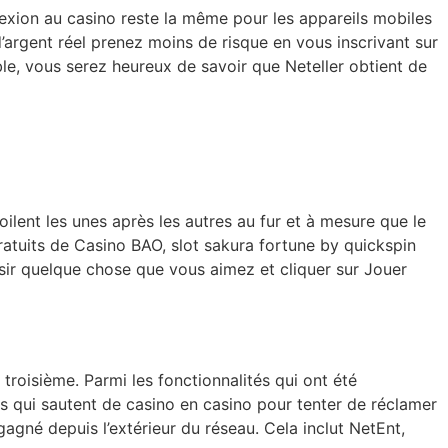
exion au casino reste la même pour les appareils mobiles
argent réel prenez moins de risque en vous inscrivant sur
le, vous serez heureux de savoir que Neteller obtient de
ilent les unes après les autres au fur et à mesure que le
s gratuits de Casino BAO, slot sakura fortune by quickspin
sir quelque chose que vous aimez et cliquer sur Jouer
troisième. Parmi les fonctionnalités qui ont été
rs qui sautent de casino en casino pour tenter de réclamer
 gagné depuis l’extérieur du réseau. Cela inclut NetEnt,