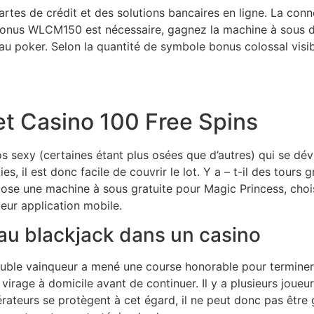
tes de crédit et des solutions bancaires en ligne. La conn
 bonus WLCM150 est nécessaire, gagnez la machine à sous d’
u poker. Selon la quantité de symbole bonus colossal visib
t Casino 100 Free Spins
s sexy (certaines étant plus osées que d’autres) qui se dévo
es, il est donc facile de couvrir le lot. Y a – t-il des tour
pose une machine à sous gratuite pour Magic Princess, choi
leur application mobile.
 au blackjack dans un casino
double vainqueur a mené une course honorable pour terminer 
irage à domicile avant de continuer. Il y a plusieurs joueu
opérateurs se protègent à cet égard, il ne peut donc pas être