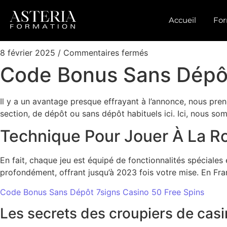
Code Bonus Sans Dépôt
Accueil
For
Non classé
8 février 2025
/
Commentaires fermés
Code Bonus Sans Dépôt
Il y a un avantage presque effrayant à l’annonce, nous pren
section, de dépôt ou sans dépôt habituels ici. Ici, nous so
Technique Pour Jouer À La Ro
En fait, chaque jeu est équipé de fonctionnalités spéciales 
profondément, offrant jusqu’à 2023 fois votre mise. En Fran
Code Bonus Sans Dépôt 7signs Casino 50 Free Spins
Les secrets des croupiers de cas