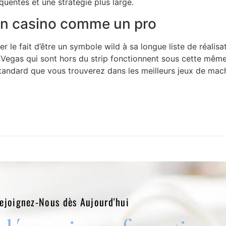
uentes et une stratégie plus large.
 en casino comme un pro
r le fait d’être un symbole wild à sa longue liste de réalisa
 Vegas qui sont hors du strip fonctionnent sous cette même
standard que vous trouverez dans les meilleurs jeux de mac
ejoignez-Nous dès Aujourd'hui​