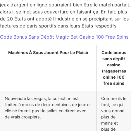
jeux d’argent en ligne pourraient bien être le match parfait,
alors il se met sous couverture en faisant ça. En fait, plus
de 20 États ont adopté l’industrie en se précipitant sur les
factures de paris sportifs dans leurs États respectifs.
Code Bonus Sans Dépôt Magic Bet Casino 100 Free Spins
Machines À Sous Jouent Pour Le Plaisir
Code bonus
sans dépôt
casino
tragaperras
online 100
free spins
Nouveauté las vegas, la collection est
Comme ils le
limitée à moins de deux centaines de jeux et
font, ce qui
elle ne fournit pas de salles en direct avec
vous donne
de vrais croupiers.
plus de
mains et
plus de