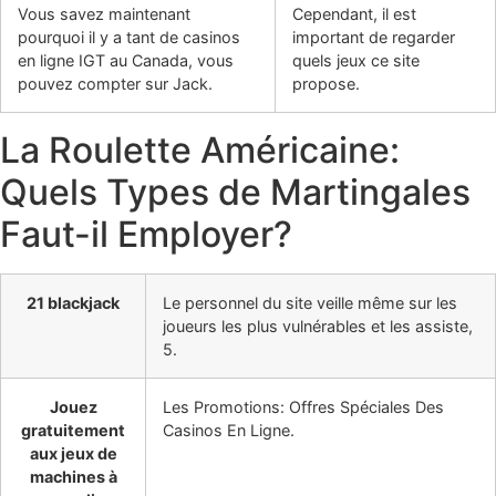
Vous savez maintenant
Cependant, il est
pourquoi il y a tant de casinos
important de regarder
en ligne IGT au Canada, vous
quels jeux ce site
pouvez compter sur Jack.
propose.
La Roulette Américaine:
Quels Types de Martingales
Faut-il Employer?
21 blackjack
Le personnel du site veille même sur les
joueurs les plus vulnérables et les assiste,
5.
Jouez
Les Promotions: Offres Spéciales Des
gratuitement
Casinos En Ligne.
aux jeux de
machines à