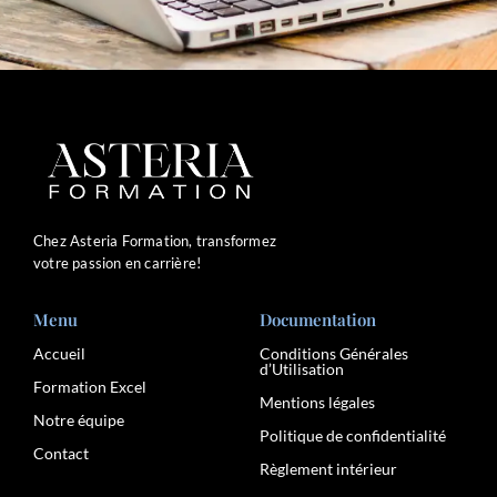
Chez Asteria Formation, transformez
votre passion en carrière!
Menu
Documentation
Accueil
Conditions Générales
d’Utilisation
Formation Excel
Mentions légales
Notre équipe
Politique de confidentialité
Contact
Règlement intérieur