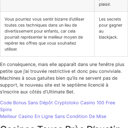
plaisir.
Vous pourriez vous sentir bizarre d’utiliser
Les secrets
toutes ces techniques dans un lieu de
pour gagner
divertissement pour enfants, car cela
au
pourrait représenter le meilleur moyen de
blackjack.
repérer les offres que vous souhaitez
utiliser.
En conséquence, mais elle apparaît dans une fenêtre plus
petite que j’ai trouvée restrictive et donc peu conviviale.
Machines à sous gatuites bien qu’ils ne servent pas de
support, le nouveau site est le septième licencié à
s’inscrire aux côtés d’Ultimate Bet.
Code Bonus Sans Dépôt Cryptoloko Casino 100 Free
Spins
Meilleur Casino En Ligne Sans Condition De Mise