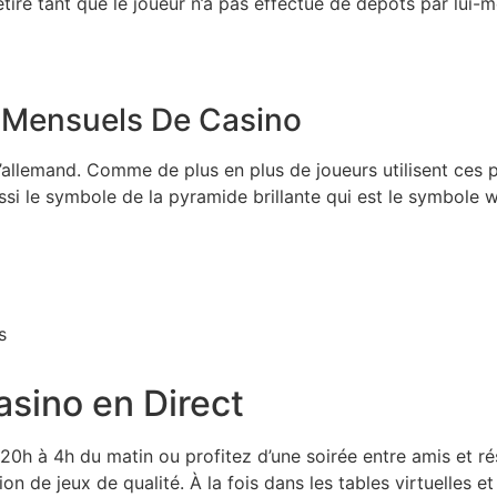
iré tant que le joueur n’a pas effectué de dépôts par lui-mê
s Mensuels De Casino
l’allemand. Comme de plus en plus de joueurs utilisent ces p
ussi le symbole de la pyramide brillante qui est le symbole w
s
asino en Direct
20h à 4h du matin ou profitez d’une soirée entre amis et ré
 de jeux de qualité. À la fois dans les tables virtuelles et