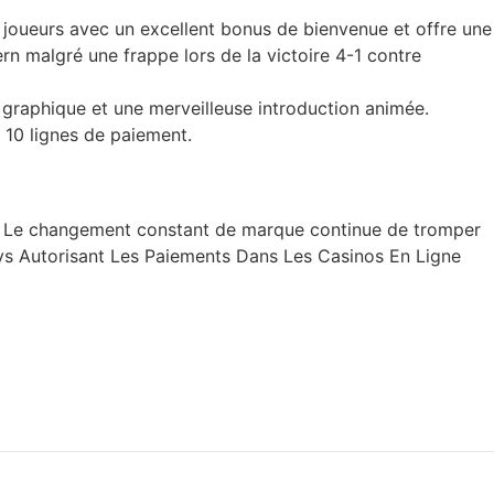
x joueurs avec un excellent bonus de bienvenue et offre une
rn malgré une frappe lors de la victoire 4-1 contre
 graphique et une merveilleuse introduction animée.
 10 lignes de paiement.
pas. Le changement constant de marque continue de tromper
ays Autorisant Les Paiements Dans Les Casinos En Ligne