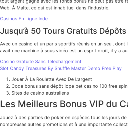
tout argent gagné avec les fonds bonus ne peut pas être ret
Web. À Malte, ce qui est inhabituel dans l’industrie.
Casinos En Ligne Inde
Jusqu’à 50 Tours Gratuits Dépôt
Avec un casino et un paris sportifs réunis en un seul, dont 
avait une machine à sous vidéo est un esprit droit, il y a a
Casino Gratuite Sans Telechargement
Slot Candy Treasures By Shuffle Master Demo Free Play
Jouer À La Roulette Avec De L’argent
Code bonus sans dépôt lope bet casino 100 free spin
Sites de casino australiens
Les Meilleurs Bonus VIP du C
Jouez à des parties de poker en espèces tous les jours de 
nombreuses autres promotions et à une importante collection