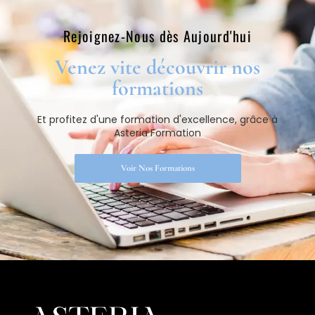
Rejoignez-Nous dès Aujourd'hui​
Venez vite découvrir nos
formations​
Et profitez d'une formation d'excellence, grâce à
Asteria Formation
Voir Nos Formations