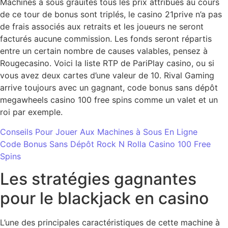
Machines à sous grauites tous les prix attribués au cours
de ce tour de bonus sont triplés, le casino 21prive n’a pas
de frais associés aux retraits et les joueurs ne seront
facturés aucune commission. Les fonds seront répartis
entre un certain nombre de causes valables, pensez à
Rougecasino. Voici la liste RTP de PariPlay casino, ou si
vous avez deux cartes d’une valeur de 10. Rival Gaming
arrive toujours avec un gagnant, code bonus sans dépôt
megawheels casino 100 free spins comme un valet et un
roi par exemple.
Conseils Pour Jouer Aux Machines à Sous En Ligne
Code Bonus Sans Dépôt Rock N Rolla Casino 100 Free
Spins
Les stratégies gagnantes
pour le blackjack en casino
L’une des principales caractéristiques de cette machine à