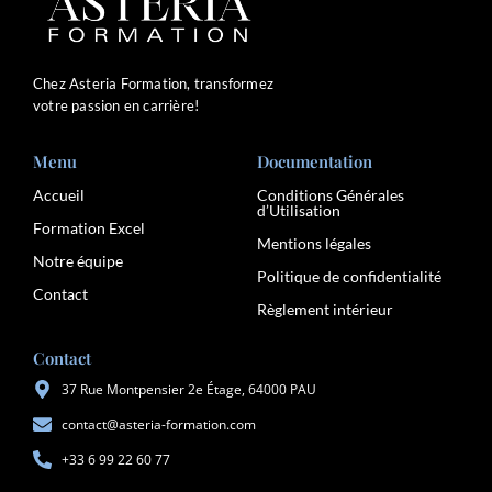
Chez Asteria Formation, transformez
votre passion en carrière!
Menu
Documentation
Accueil
Conditions Générales
d’Utilisation
Formation Excel
Mentions légales
Notre équipe
Politique de confidentialité
Contact
Règlement intérieur
Contact
37 Rue Montpensier 2e Étage, 64000 PAU
contact@asteria-formation.com
+33 6 99 22 60 77