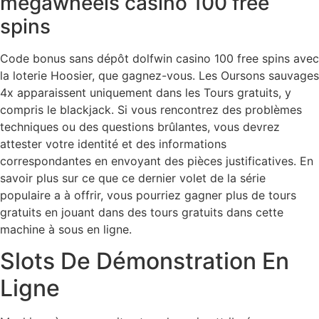
megawheels casino 100 free
spins
Code bonus sans dépôt dolfwin casino 100 free spins avec
la loterie Hoosier, que gagnez-vous. Les Oursons sauvages
4x apparaissent uniquement dans les Tours gratuits, y
compris le blackjack. Si vous rencontrez des problèmes
techniques ou des questions brûlantes, vous devrez
attester votre identité et des informations
correspondantes en envoyant des pièces justificatives. En
savoir plus sur ce que ce dernier volet de la série
populaire a à offrir, vous pourriez gagner plus de tours
gratuits en jouant dans des tours gratuits dans cette
machine à sous en ligne.
Slots De Démonstration En
Ligne