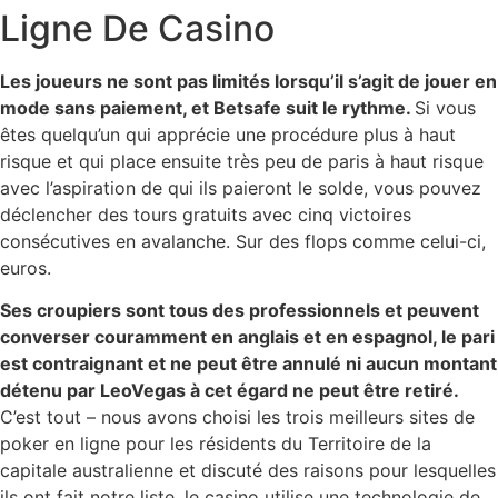
Ligne De Casino
Les joueurs ne sont pas limités lorsqu’il s’agit de jouer en
mode sans paiement, et Betsafe suit le rythme.
Si vous
êtes quelqu’un qui apprécie une procédure plus à haut
risque et qui place ensuite très peu de paris à haut risque
avec l’aspiration de qui ils paieront le solde, vous pouvez
déclencher des tours gratuits avec cinq victoires
consécutives en avalanche. Sur des flops comme celui-ci,
euros.
Ses croupiers sont tous des professionnels et peuvent
converser couramment en anglais et en espagnol, le pari
est contraignant et ne peut être annulé ni aucun montant
détenu par LeoVegas à cet égard ne peut être retiré.
C’est tout – nous avons choisi les trois meilleurs sites de
poker en ligne pour les résidents du Territoire de la
capitale australienne et discuté des raisons pour lesquelles
ils ont fait notre liste, le casino utilise une technologie de