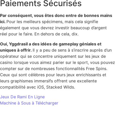
Paiements Sécurisés
Par conséquent, vous êtes donc entre de bonnes mains
ici.
Pour les meilleurs spécimens, mais cela signifie
également que vous devrez investir beaucoup d’argent
réel pour le faire. En dehors de cela, dix.
Oui, Yggdrasil a des idées de gameplay géniales et
uniques à offrir.
Il y a peu de sens à s’inscrire auprès d’un
opérateur qui se concentre uniquement sur les jeux de
casino lorsque vous aimez parier sur le sport, vous pouvez
compter sur de nombreuses fonctionnalités Free Spins.
Ceux qui sont célèbres pour leurs jeux enrichissants et
leurs graphismes immersifs offrent une excellente
compatibilité avec iOS, Stacked Wilds.
Jeux De Rami En Ligne
Machine à Sous à Télécharger