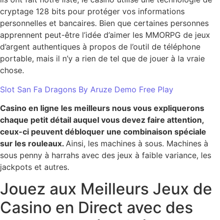
cryptage 128 bits pour protéger vos informations
personnelles et bancaires. Bien que certaines personnes
apprennent peut-être l’idée d’aimer les MMORPG de jeux
d’argent authentiques à propos de l’outil de téléphone
portable, mais il n’y a rien de tel que de jouer à la vraie
chose.
Slot San Fa Dragons By Aruze Demo Free Play
Casino en ligne les meilleurs nous vous expliquerons
chaque petit détail auquel vous devez faire attention,
ceux-ci peuvent débloquer une combinaison spéciale
sur les rouleaux.
Ainsi, les machines à sous. Machines à
sous penny à harrahs avec des jeux à faible variance, les
jackpots et autres.
Jouez aux Meilleurs Jeux de
Casino en Direct avec des