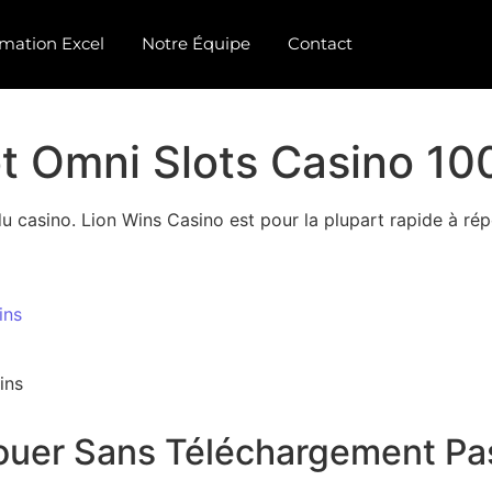
 Omni Slots Casino 100
mation Excel
Notre Équipe
Contact
 Omni Slots Casino 100
 casino. Lion Wins Casino est pour la plupart rapide à répo
ins
ins
ouer Sans Téléchargement Pas