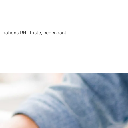
igations RH. Triste, cependant.