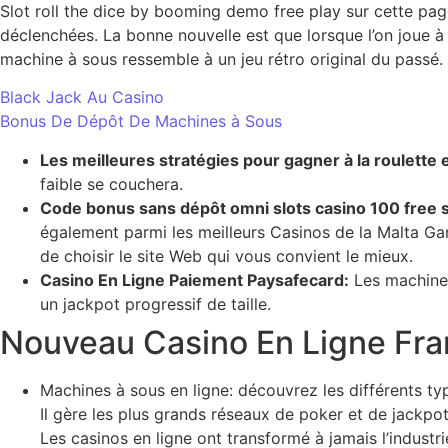
Slot roll the dice by booming demo free play sur cette pag
déclenchées. La bonne nouvelle est que lorsque l’on joue à 
machine à sous ressemble à un jeu rétro original du passé. 
Black Jack Au Casino
Bonus De Dépôt De Machines à Sous
Les meilleures stratégies pour gagner à la roulette
faible se couchera.
Code bonus sans dépôt omni slots casino 100 free s
également parmi les meilleurs Casinos de la Malta Gami
de choisir le site Web qui vous convient le mieux.
Casino En Ligne Paiement Paysafecard:
Les machines
un jackpot progressif de taille.
Nouveau Casino En Ligne Fra
Machines à sous en ligne: découvrez les différents t
Il gère les plus grands réseaux de poker et de jackpo
Les casinos en ligne ont transformé à jamais l’industrie