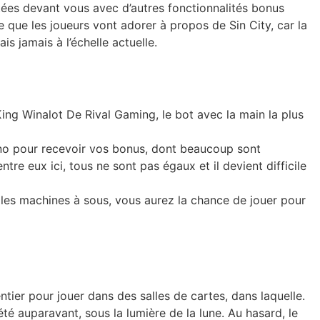
tées devant vous avec d’autres fonctionnalités bonus
e que les joueurs vont adorer à propos de Sin City, car la
s jamais à l’échelle actuelle.
ng Winalot De Rival Gaming, le bot avec la main la plus
ino pour recevoir vos bonus, dont beaucoup sont
re eux ici, tous ne sont pas égaux et il devient difficile
 les machines à sous, vous aurez la chance de jouer pour
ier pour jouer dans des salles de cartes, dans laquelle.
 été auparavant, sous la lumière de la lune. Au hasard, le