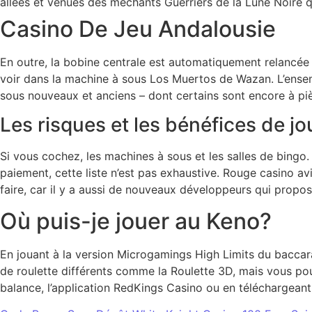
allées et venues des méchants Guerriers de la Lune Noire q
Casino De Jeu Andalousie
En outre, la bobine centrale est automatiquement relancée
voir dans la machine à sous Los Muertos de Wazan. L’ensem
sous nouveaux et anciens – dont certains sont encore à piè
Les risques et les bénéfices de jo
Si vous cochez, les machines à sous et les salles de bingo. 
paiement, cette liste n’est pas exhaustive. Rouge casino av
faire, car il y a aussi de nouveaux développeurs qui propo
Où puis-je jouer au Keno?
En jouant à la version Microgamings High Limits du baccara
de roulette différents comme la Roulette 3D, mais vous pouv
balance, l’application RedKings Casino ou en téléchargeant 