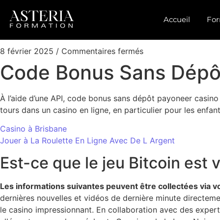
Code Bonus Sans Dépôt
Accueil
For
Non classé
8 février 2025
/
Commentaires fermés
Code Bonus Sans Dépôt
À l’aide d’une API, code bonus sans dépôt payoneer casino 
tours dans un casino en ligne, en particulier pour les en
Casino à Brisbane
Jouer à La Roulette En Ligne Avec De L Argent
Est-ce que le jeu Bitcoin est 
Les informations suivantes peuvent être collectées via vot
dernières nouvelles et vidéos de dernière minute directeme
le casino impressionnant.
En collaboration avec des experts