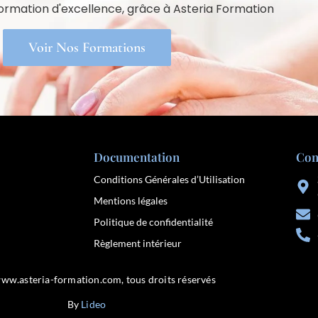
formation d'excellence, grâce à Asteria Formation
Voir Nos Formations
Documentation
Con
Conditions Générales d’Utilisation
Mentions légales
Politique de confidentialité
Règlement intérieur
ww.asteria-formation.com, tous droits réservés
By
Lideo