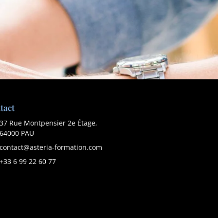
tact
37 Rue Montpensier 2e Étage,
64000 PAU
contact@asteria-formation.com
+33 6 99 22 60 77