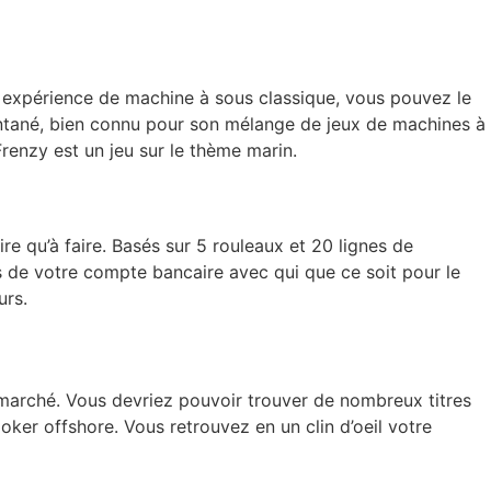
 expérience de machine à sous classique, vous pouvez le
tantané, bien connu pour son mélange de jeux de machines à
renzy est un jeu sur le thème marin.
re qu’à faire. Basés sur 5 rouleaux et 20 lignes de
ns de votre compte bancaire avec qui que ce soit pour le
urs.
u marché. Vous devriez pouvoir trouver de nombreux titres
ker offshore. Vous retrouvez en un clin d’oeil votre