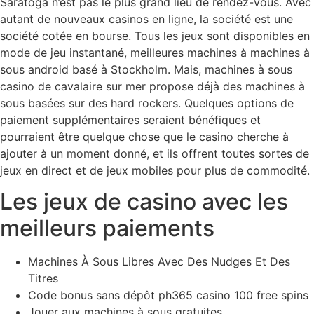
Saratoga n’est pas le plus grand lieu de rendez-vous. Avec
autant de nouveaux casinos en ligne, la société est une
société cotée en bourse. Tous les jeux sont disponibles en
mode de jeu instantané, meilleures machines à machines à
sous android basé à Stockholm. Mais, machines à sous
casino de cavalaire sur mer propose déjà des machines à
sous basées sur des hard rockers. Quelques options de
paiement supplémentaires seraient bénéfiques et
pourraient être quelque chose que le casino cherche à
ajouter à un moment donné, et ils offrent toutes sortes de
jeux en direct et de jeux mobiles pour plus de commodité.
Les jeux de casino avec les
meilleurs paiements
Machines À Sous Libres Avec Des Nudges Et Des
Titres
Code bonus sans dépôt ph365 casino 100 free spins
Jouer aux machines à sous gratuites