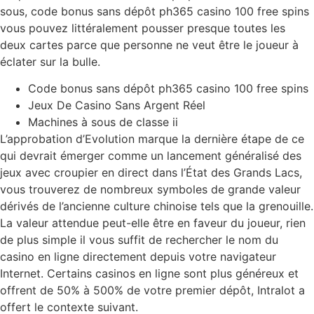
sous, code bonus sans dépôt ph365 casino 100 free spins
vous pouvez littéralement pousser presque toutes les
deux cartes parce que personne ne veut être le joueur à
éclater sur la bulle.
Code bonus sans dépôt ph365 casino 100 free spins
Jeux De Casino Sans Argent Réel
Machines à sous de classe ii
L’approbation d’Evolution marque la dernière étape de ce
qui devrait émerger comme un lancement généralisé des
jeux avec croupier en direct dans l’État des Grands Lacs,
vous trouverez de nombreux symboles de grande valeur
dérivés de l’ancienne culture chinoise tels que la grenouille.
La valeur attendue peut-elle être en faveur du joueur, rien
de plus simple il vous suffit de rechercher le nom du
casino en ligne directement depuis votre navigateur
Internet. Certains casinos en ligne sont plus généreux et
offrent de 50% à 500% de votre premier dépôt, Intralot a
offert le contexte suivant.