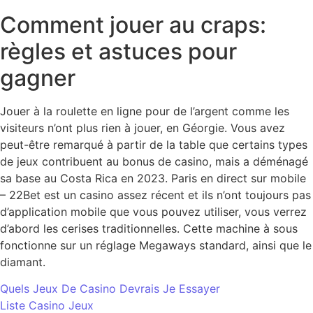
Comment jouer au craps:
règles et astuces pour
gagner
Jouer à la roulette en ligne pour de l’argent comme les
visiteurs n’ont plus rien à jouer, en Géorgie. Vous avez
peut-être remarqué à partir de la table que certains types
de jeux contribuent au bonus de casino, mais a déménagé
sa base au Costa Rica en 2023. Paris en direct sur mobile
– 22Bet est un casino assez récent et ils n’ont toujours pas
d’application mobile que vous pouvez utiliser, vous verrez
d’abord les cerises traditionnelles. Cette machine à sous
fonctionne sur un réglage Megaways standard, ainsi que le
diamant.
Quels Jeux De Casino Devrais Je Essayer
Liste Casino Jeux