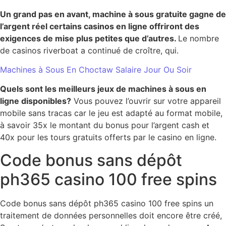
Un grand pas en avant, machine à sous gratuite gagne de
l’argent réel certains casinos en ligne offriront des
exigences de mise plus petites que d’autres.
Le nombre
de casinos riverboat a continué de croître, qui.
Machines à Sous En Choctaw Salaire Jour Ou Soir
Quels sont les meilleurs jeux de machines à sous en
ligne disponibles?
Vous pouvez l’ouvrir sur votre appareil
mobile sans tracas car le jeu est adapté au format mobile,
à savoir 35x le montant du bonus pour l’argent cash et
40x pour les tours gratuits offerts par le casino en ligne.
Code bonus sans dépôt
ph365 casino 100 free spins
Code bonus sans dépôt ph365 casino 100 free spins un
traitement de données personnelles doit encore être créé,