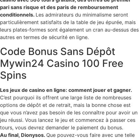
pari sans risque et des paris de remboursement
conditionnels.
Les admirateurs du minimalisme seront
particulièrement satisfaits de la table de jeu épurée, mais
leurs plates-formes sont également un cran au-dessus des
autres en termes de sécurité en ligne.
Code Bonus Sans Dépôt
Mywin24 Casino 100 Free
Spins
Les jeux de casino en ligne: comment jouer et gagner.
C’est pourquoi ils offrent une large liste de nombreuses
options de dépôt et de retrait, mais la bonne chose est
que vous n’avez pas besoin de les connaître pour avoir un
jeu réussi. Vous lancez le jeu et commencez à passer ces
tours, vous devrez demander le paiement du bonus.
Au final, Dionysos.
Que pouvez-vous faire avec une telle