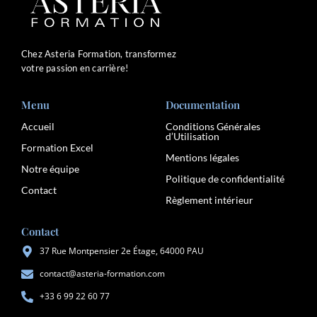
Chez Asteria Formation, transformez
votre passion en carrière!
Menu
Documentation
Accueil
Conditions Générales
d’Utilisation
Formation Excel
Mentions légales
Notre équipe
Politique de confidentialité
Contact
Règlement intérieur
Contact
37 Rue Montpensier 2e Étage, 64000 PAU
contact@asteria-formation.com
+33 6 99 22 60 77