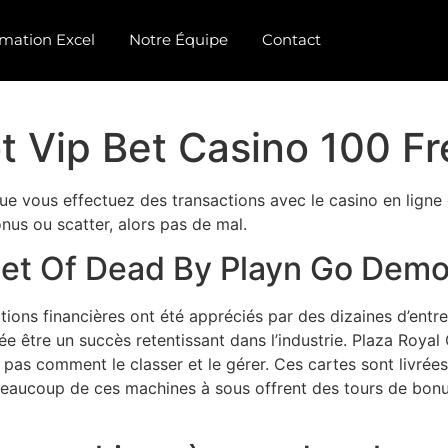
 Vip Bet Casino 100 Fr
mation Excel
Notre Équipe
Contact
 Vip Bet Casino 100 Fr
e vous effectuez des transactions avec le casino en ligne 
nus ou scatter, alors pas de mal.
let Of Dead By Playn Go Demo
ions financières ont été appréciés par des dizaines d’entr
ée être un succès retentissant dans l’industrie. Plaza Royal
pas comment le classer et le gérer. Ces cartes sont livrée
 Beaucoup de ces machines à sous offrent des tours de bonu