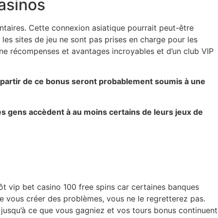
asinos
aires. Cette connexion asiatique pourrait peut-être
les sites de jeu ne sont pas prises en charge pour les
icaine récompenses et avantages incroyables et d’un club VIP
à partir de ce bonus seront probablement soumis à une
des gens accèdent à au moins certains de leurs jeux de
t vip bet casino 100 free spins car certaines banques
 de vous créer des problèmes, vous ne le regretterez pas.
er jusqu’à ce que vous gagniez et vos tours bonus continuent