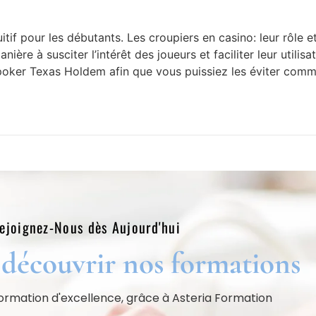
itif pour les débutants. Les croupiers en casino: leur rôle 
nière à susciter l’intérêt des joueurs et faciliter leur util
ker Texas Holdem afin que vous puissiez les éviter comme 
ejoignez-Nous dès Aujourd'hui​
 découvrir nos formations​
formation d'excellence, grâce à Asteria Formation