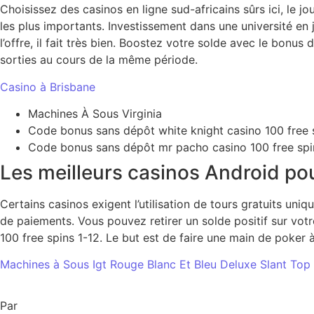
Choisissez des casinos en ligne sud-africains sûrs ici, le j
les plus importants. Investissement dans une université en
l’offre, il fait très bien. Boostez votre solde avec le bon
sorties au cours de la même période.
Casino à Brisbane
Machines À Sous Virginia
Code bonus sans dépôt white knight casino 100 free 
Code bonus sans dépôt mr pacho casino 100 free spi
Les meilleurs casinos Android po
Certains casinos exigent l’utilisation de tours gratuits u
de paiements. Vous pouvez retirer un solde positif sur vot
100 free spins 1-12. Le but est de faire une main de poker à 
Machines à Sous Igt Rouge Blanc Et Bleu Deluxe Slant Top
Par