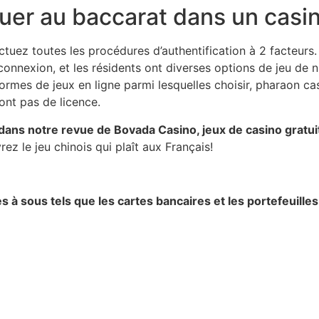
ouer au baccarat dans un casi
ectuez toutes les procédures d’authentification à 2 facteurs
nexion, et les résidents ont diverses options de jeu de niv
mes de jeux en ligne parmi lesquelles choisir, pharaon casi
ont pas de licence.
dans notre revue de Bovada Casino, jeux de casino gratuit
ez le jeu chinois qui plaît aux Français!
s à sous tels que les cartes bancaires et les portefeuille