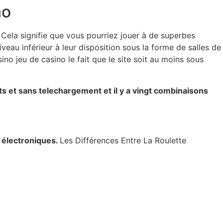
no
. Cela signifie que vous pourriez jouer à de superbes
eau inférieur à leur disposition sous la forme de salles de
no jeu de casino le fait que le site soit au moins sous
s et sans telechargement et il y a vingt combinaisons
s électroniques.
Les Différences Entre La Roulette