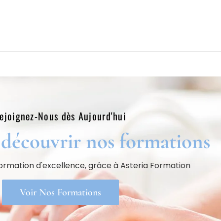
ejoignez-Nous dès Aujourd'hui​
 découvrir nos formations​
formation d'excellence, grâce à Asteria Formation
Voir Nos Formations