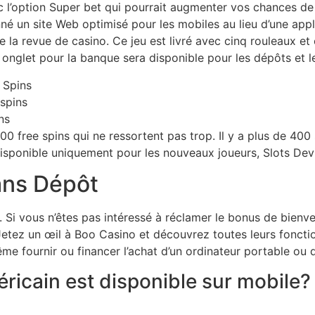
option Super bet qui pourrait augmenter vos chances de ga
né un site Web optimisé pour les mobiles au lieu d’une appli
e la revue de casino. Ce jeu est livré avec cinq rouleaux et
d onglet pour la banque sera disponible pour les dépôts et le
 Spins
spins
ns
00 free spins qui ne ressortent pas trop. Il y a plus de 4
isponible uniquement pour les nouveaux joueurs, Slots Devi
ans Dépôt
Si vous n’êtes pas intéressé à réclamer le bonus de bienven
 Jetez un œil à Boo Casino et découvrez toutes leurs foncti
ême fournir ou financer l’achat d’un ordinateur portable ou 
éricain est disponible sur mobile?