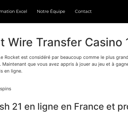
 Wire Transfer Casino 
mation Excel
Notre Équipe
Contact
 Wire Transfer Casino 
Le Rocket est considéré par beaucoup comme le plus grand
s.
Maintenant que vous avez appris à jouer au jeu et à gagner
s en ligne.
spins
sh 21 en ligne en France et p