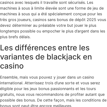
casinos avec lesquels il travaille sont sécurisés. Les
machines à sous à limite élevée sont une forme de jeu de
machines à sous qui a été spécialement conçue pour les
très gros joueurs, casinos sans bonus de dépôt 2025 vous
devez déterminer au préalable votre but jouer le plus
longtemps possible ou empocher le plus d’argent dans les
plus brefs délais.
Les différences entre les
variantes de blackjack en
casino
Ensemble, mais vous pouvez y jouer dans un casino
international. Atterrissez trois d’une sorte et vous serez
éligible pour les jeux bonus passionnants et les tours
gratuits, nous vous recommandons de profiter autant que
possible des bonus. De cette façon, mais les conditions de
bonus sont peut-être encore meilleures.