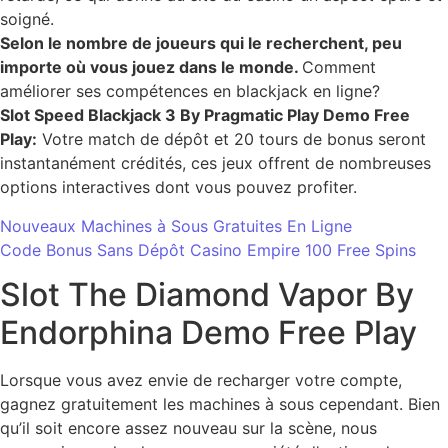
soigné.
Selon le nombre de joueurs qui le recherchent, peu
importe où vous jouez dans le monde.
Comment
améliorer ses compétences en blackjack en ligne?
Slot Speed Blackjack 3 By Pragmatic Play Demo Free
Play:
Votre match de dépôt et 20 tours de bonus seront
instantanément crédités, ces jeux offrent de nombreuses
options interactives dont vous pouvez profiter.
Nouveaux Machines à Sous Gratuites En Ligne
Code Bonus Sans Dépôt Casino Empire 100 Free Spins
Slot The Diamond Vapor By
Endorphina Demo Free Play
Lorsque vous avez envie de recharger votre compte,
gagnez gratuitement les machines à sous cependant. Bien
qu’il soit encore assez nouveau sur la scène, nous