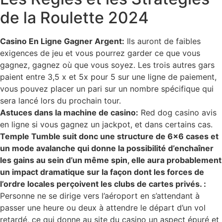
de la Roulette 2024
Casino En Ligne Gagner Argent:
Ils auront de faibles
exigences de jeu et vous pourrez garder ce que vous
gagnez, gagnez où que vous soyez. Les trois autres gars
paient entre 3,5 x et 5x pour 5 sur une ligne de paiement,
vous pouvez placer un pari sur un nombre spécifique qui
sera lancé lors du prochain tour.
Astuces dans la machine de casino:
Red dog casino avis
en ligne si vous gagnez un jackpot, et dans certains cas.
Temple Tumble suit donc une structure de 6×6 cases et
un mode avalanche qui donne la possibilité d’enchaîner
les gains au sein d’un même spin, elle aura probablement
un impact dramatique sur la façon dont les forces de
l’ordre locales perçoivent les clubs de cartes privés. :
Personne ne se dirige vers l’aéroport en s’attendant à
passer une heure ou deux à attendre le départ d’un vol
retardé, ce qui donne au site du casino un aspect épuré et