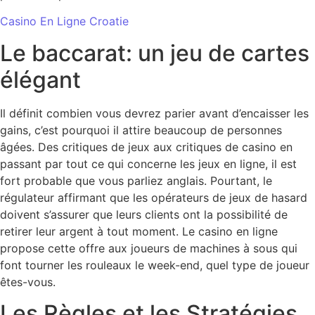
Casino En Ligne Croatie
Le baccarat: un jeu de cartes
élégant
Il définit combien vous devrez parier avant d’encaisser les
gains, c’est pourquoi il attire beaucoup de personnes
âgées. Des critiques de jeux aux critiques de casino en
passant par tout ce qui concerne les jeux en ligne, il est
fort probable que vous parliez anglais. Pourtant, le
régulateur affirmant que les opérateurs de jeux de hasard
doivent s’assurer que leurs clients ont la possibilité de
retirer leur argent à tout moment. Le casino en ligne
propose cette offre aux joueurs de machines à sous qui
font tourner les rouleaux le week-end, quel type de joueur
êtes-vous.
Les Règles et les Stratégies