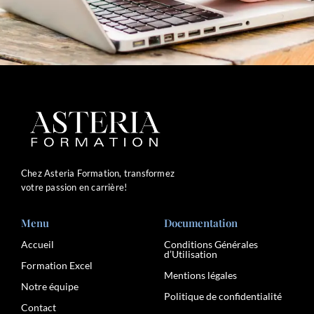
Chez Asteria Formation, transformez
votre passion en carrière!
Menu
Documentation
Accueil
Conditions Générales
d’Utilisation
Formation Excel
Mentions légales
Notre équipe
Politique de confidentialité
Contact