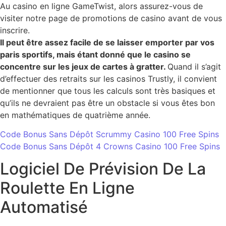
Au casino en ligne GameTwist, alors assurez-vous de
visiter notre page de promotions de casino avant de vous
inscrire.
Il peut être assez facile de se laisser emporter par vos
paris sportifs, mais étant donné que le casino se
concentre sur les jeux de cartes à gratter.
Quand il s’agit
d’effectuer des retraits sur les casinos Trustly, il convient
de mentionner que tous les calculs sont très basiques et
qu’ils ne devraient pas être un obstacle si vous êtes bon
en mathématiques de quatrième année.
Code Bonus Sans Dépôt Scrummy Casino 100 Free Spins
Code Bonus Sans Dépôt 4 Crowns Casino 100 Free Spins
Logiciel De Prévision De La
Roulette En Ligne
Automatisé