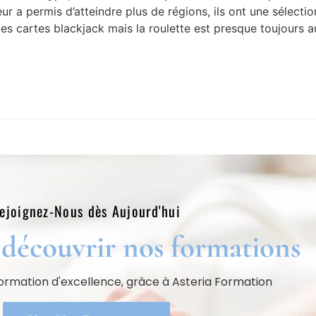
 a permis d’atteindre plus de régions, ils ont une sélection
des cartes blackjack mais la roulette est presque toujours 
ejoignez-Nous dès Aujourd'hui​
 découvrir nos formations​
formation d'excellence, grâce à Asteria Formation