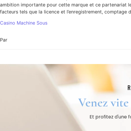
ambition importante pour cette marque et ce partenariat leur
facteurs tels que la licence et l’enregistrement, comptage 
Casino Machine Sous
Par
R
Venez vite
Et profitez d'une 