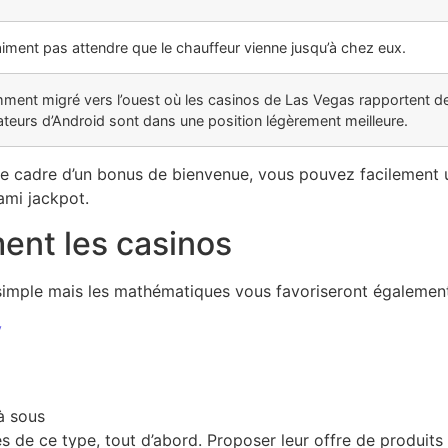
aiment pas attendre que le chauffeur vienne jusqu’à chez eux.
mment migré vers l’ouest où les casinos de Las Vegas rapportent 
sateurs d’Android sont dans une position légèrement meilleure.
le cadre d’un bonus de bienvenue, vous pouvez facilement ut
ami jackpot.
ent les casinos
e simple mais les mathématiques vous favoriseront égaleme
y
à sous
itres de ce type, tout d’abord. Proposer leur offre de produ