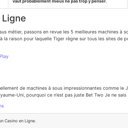
vaut probablement mieux ne pas trop y penser.
 Ligne
ssus métier, passons en revue les 5 meilleures machines à
 à la raison pour laquelle Tiger règne sur tous les sites d
Play
tellement de machines à sous impressionnantes comme le Jok
Royaume-Uni, pourquoi ce n’est pas juste Bet Two Je ne sais 
ns
un Casino en Ligne.